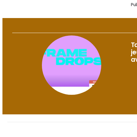
Pub
T
j
a