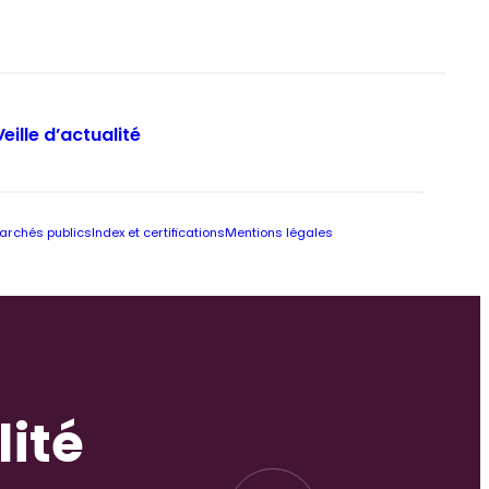
Veille d’actualité
archés publics
Index et certifications
Mentions légales
lité