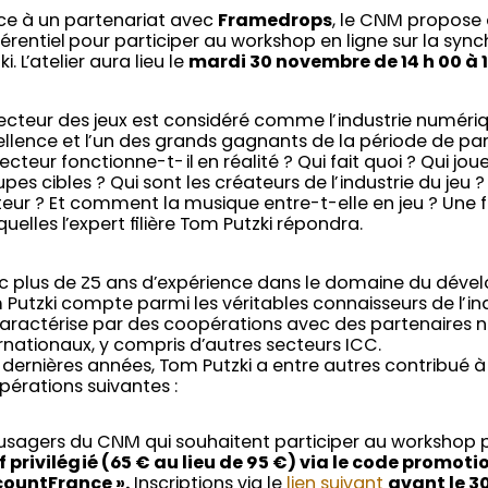
ce à un partenariat avec
Framedrops
, le CNM propose 
érentiel pour participer au workshop en ligne sur la syn
ki. L’atelier aura lieu le
mardi 30 novembre de 14 h 00 à 1
ecteur des jeux est considéré comme l’industrie numériq
ellence et l’un des grands gagnants de la période de 
ecteur fonctionne-t-il en réalité ? Qui fait quoi ? Qui joue
pes cibles ? Qui sont les créateurs de l’industrie du jeu
eur ? Et comment la musique entre-t-elle en jeu ? Une 
uelles l’expert filière Tom Putzki répondra.
c plus de 25 ans d’expérience dans le domaine du dévelo
Putzki compte parmi les véritables connaisseurs de l’ind
caractérise par des coopérations avec des partenaires n
rnationaux, y compris d’autres secteurs ICC.
dernières années, Tom Putzki a entre autres contribué à
érations suivantes :
 usagers du CNM qui souhaitent participer au workshop p
f privilégié (65 € au lieu de 95 €) via le code promot
countFrance ».
Inscriptions via le
lien suivant
avant le 3