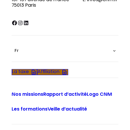
151-157 avenue de France
E. infos@cnm.fr
75013 Paris
Facebook
Instagram
LinkedIn
Fr
La taxe
Affiliation
Nos missions
Rapport d’activité
Logo CNM
Les formations
Veille d’actualité