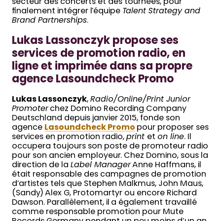
secteur des concerts et des tournées, pour
finalement intégrer l’équipe
Talent Strategy and
Brand Partnerships
.
Lukas Lassonczyk propose ses
services de promotion radio, en
ligne et imprimée dans sa propre
agence Lasoundcheck Promo
Lukas Lassonczyk
,
Radio/Online/Print Junior
Promoter
chez Domino Recording Company
Deutschland depuis janvier 2015, fonde son
agence
Lasoundcheck Promo
pour proposer ses
services en promotion radio,
print
et
on line
. Il
occupera toujours son poste de promoteur radio
pour son ancien employeur. Chez Domino, sous la
direction de la
Label Manager
Anne Haffmans, il
était responsable des campagnes de promotion
d’artistes tels que Stephen Malkmus, John Maus,
(Sandy) Alex G, Protomartyr ou encore Richard
Dawson. Parallèlement, il a également travaillé
comme responsable promotion pour Mute