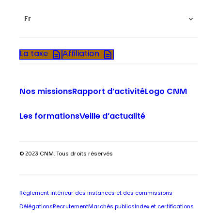
Fr
La taxe
Affiliation
Nos missions
Rapport d’activité
Logo CNM
Les formations
Veille d’actualité
© 2023 CNM. Tous droits réservés
Règlement intérieur des instances et des commissions
Délégations
Recrutement
Marchés publics
Index et certifications