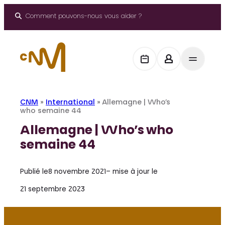
Aller
au
Comment pouvons-nous vous aider ?
contenu
CNM
»
International
»
Allemagne | Who’s
who semaine 44
Allemagne | Who’s who
semaine 44
Publié le
8 novembre 2021
– mise à jour le
21 septembre 2023