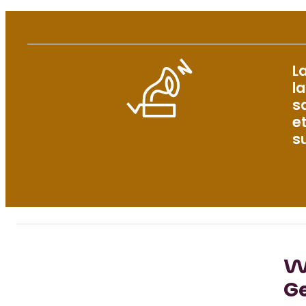
L
l
s
e
s
Wa
G