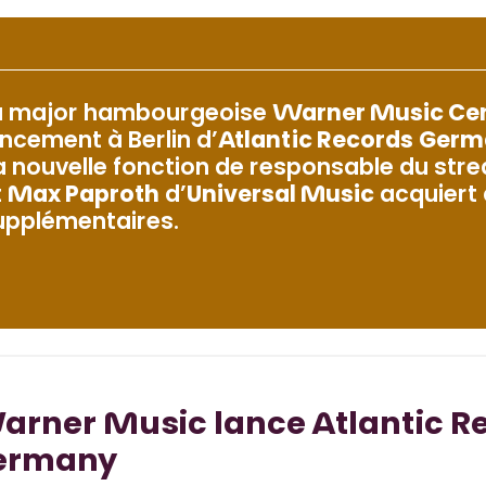
a major hambourgeoise
Warner Music Cen
ancement à Berlin d’
Atlantic Records
Germ
a nouvelle fonction de responsable du str
t
Max Paproth
d’
Universal Music
acquiert 
upplémentaires.
rner Music lance Atlantic R
ermany