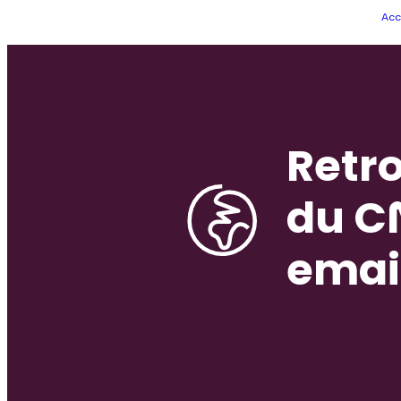
Acc
Retro
du C
emai