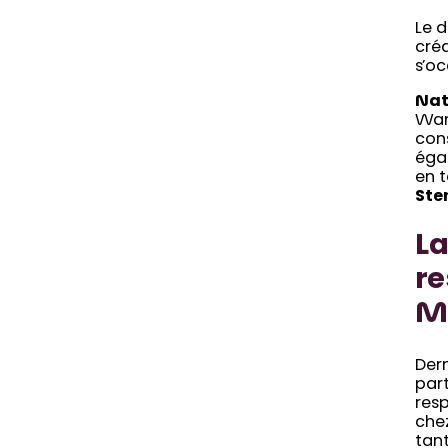
Le 
cré
s’oc
Nat
War
cons
éga
en t
Ste
La
re
M
Dern
part
res
chez
tan