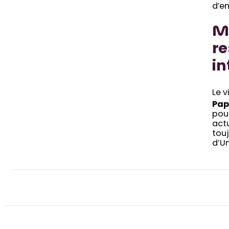
d’en
Ma
re
in
Le v
Pap
pour
actu
touj
d’U