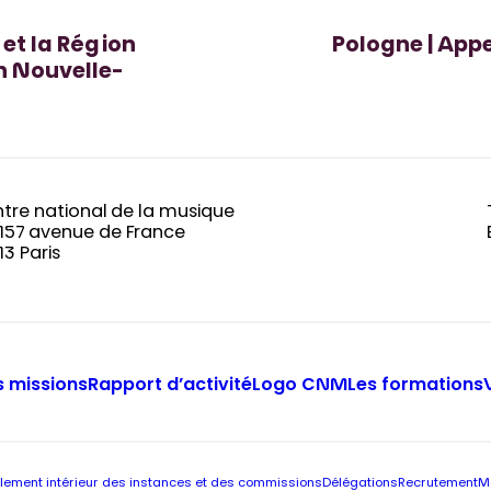
 et la Région
Pologne | Appe
en Nouvelle-
tre national de la musique
-157 avenue de France
13 Paris
 missions
Rapport d’activité
Logo CNM
Les formations
lement intérieur des instances et des commissions
Délégations
Recrutement
M