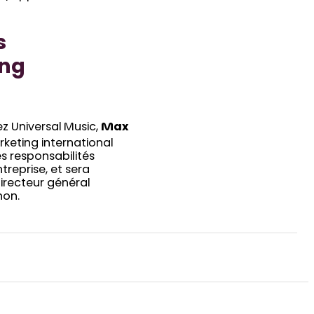
s
ing
z Universal Music,
Max
keting international
s responsabilités
entreprise, et sera
directeur général
hon.