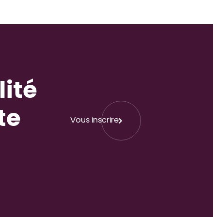
lité
te
Vous inscrire