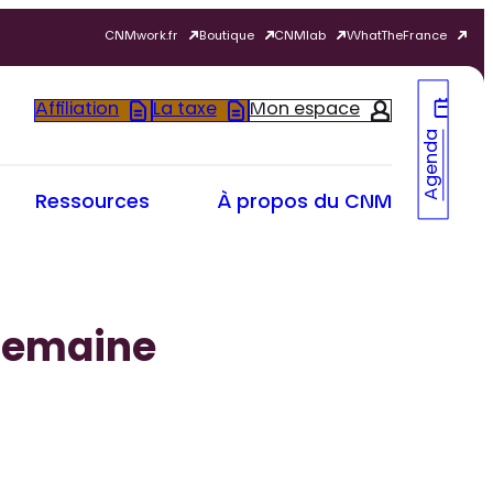
CNMwork.fr
Boutique
CNMlab
WhatTheFrance
Affiliation
La taxe
Mon espace
Agenda
Ressources
À propos du CNM
semaine