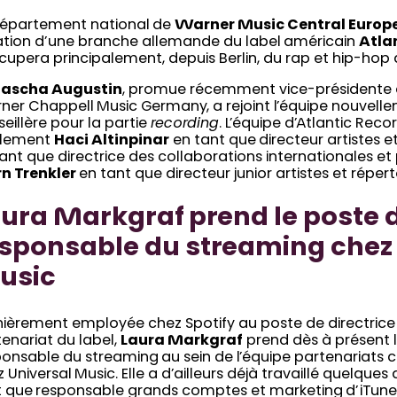
département national de
Warner Music Central Europ
ation d’une branche allemande du label américain
Atla
cupera principalement, depuis Berlin, du rap et hip-hop
ascha Augustin
, promue récemment vice-présidente d
ner Chappell Music Germany, a rejoint l’équipe nouvell
eillère pour la partie
recording
. L’équipe d’Atlantic R
lement
Haci Altinpinar
en tant que
directeur artistes e
ant que directrice des collaborations internationales et
rn Trenkler
en tant que directeur junior artistes et répert
ura Markgraf prend le poste 
sponsable du streaming chez
usic
ièrement employée chez Spotify au poste de directrice s
enariat du label,
Laura Markgraf
prend dès à présent 
ponsable du streaming
au sein de l’équipe partenariats
 Universal Music. Elle a d’ailleurs déjà travaillé quelque
t que
responsable grands comptes et marketing
d’iTun