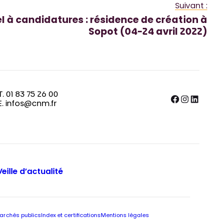
Suivant :
l à candidatures : résidence de création à
Sopot (04-24 avril 2022)
T. 01 83 75 26 00
Facebook
Instagram
LinkedIn
E. infos@cnm.fr
Veille d’actualité
archés publics
Index et certifications
Mentions légales