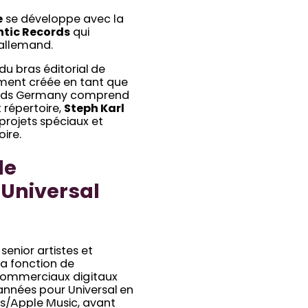
e
se développe avec la
ntic Records
qui
 allemand.
u bras éditorial de
ement créée en tant que
ecords Germany comprend
t répertoire,
Steph Karl
 projets spéciaux et
oire.
de
 Universal
enior artistes et
la fonction de
 commerciaux digitaux
s années pour Universal en
es/Apple Music, avant