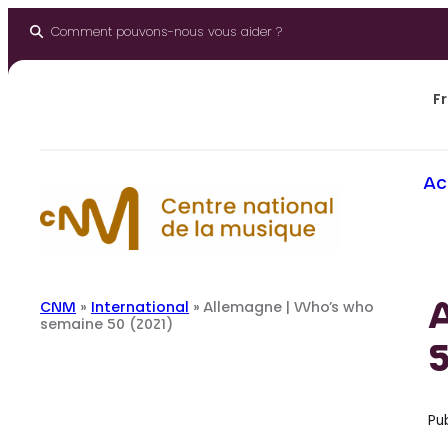
Aller
au
Comment pouvons-nous vous aider ?
contenu
Fr
Ac
CNM
»
International
»
Allemagne | Who’s who
semaine 50 (2021)
5
Pub