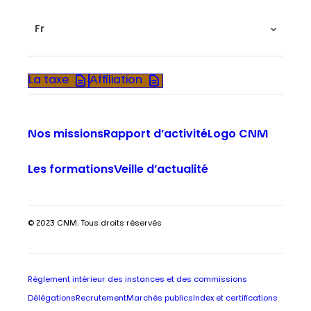
Fr
La taxe
Affiliation
Nos missions
Rapport d’activité
Logo CNM
Les formations
Veille d’actualité
© 2023 CNM. Tous droits réservés
Règlement intérieur des instances et des commissions
Délégations
Recrutement
Marchés publics
Index et certifications