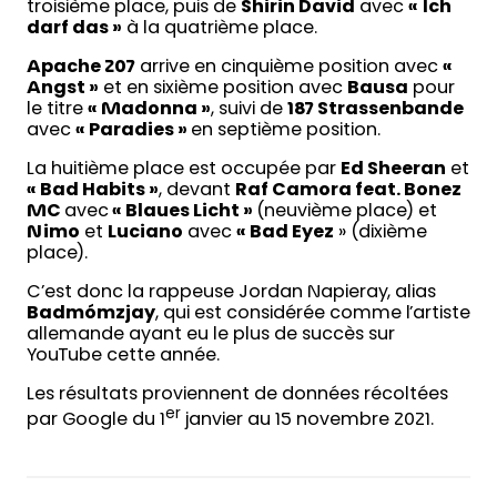
troisième place, puis de
Shirin David
avec
«
Ich
darf das »
à la quatrième place.
Apache 207
arrive en cinquième position avec
«
Angst »
et en sixième position avec
Bausa
pour
le titre
« Madonna »
, suivi de
187 Strassenbande
avec
« Paradies »
en septième position.
La huitième place est occupée par
Ed Sheeran
et
«
Bad Habits »
, devant
Raf Camora feat. Bonez
MC
avec
«
Blaues Licht »
(neuvième place) et
Nimo
et
Luciano
avec
«
Bad Eyez
» (dixième
place).
C’est donc la rappeuse Jordan Napieray, alias
Badmómzjay
, qui est considérée comme l’artiste
allemande ayant eu le plus de succès sur
YouTube cette année.
Les résultats proviennent de données récoltées
er
par Google du 1
janvier au 15 novembre 2021.