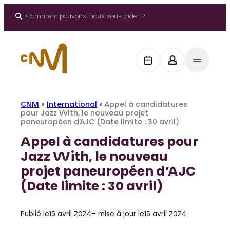
Aller
au
Comment pouvons-nous vous aider ?
contenu
CNM
»
International
»
Appel à candidatures
pour Jazz With, le nouveau projet
paneuropéen d’AJC (Date limite : 30 avril)
Appel à candidatures pour
Jazz With, le nouveau
projet paneuropéen d’AJC
(Date limite : 30 avril)
Publié le
15 avril 2024
– mise à jour le
15 avril 2024