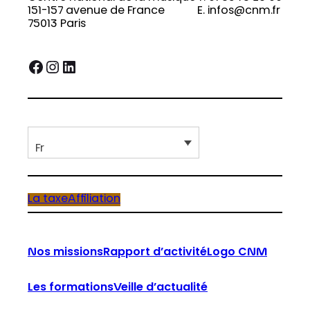
151-157 avenue de France
E. infos@cnm.fr
75013 Paris
Facebook
Instagram
LinkedIn
Fr
La taxe
Affiliation
Nos missions
Rapport d’activité
Logo CNM
Les formations
Veille d’actualité