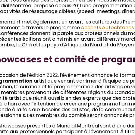
dez-vous annuel des professionnels de l’industrie music
dial Montréal propose depuis 2011 une programmation de
activités de réseautage ciblées (speed-meetings, dîners, 
vénement met également en avant les cultures des Premi
amment à travers le programme
Accents Autochtones
conférences donnent la parole aux professionnels du mon
cédentes éditions ont ainsi mis en avant différents ma
mbie, le Chili et les pays d’Afrique du Nord et du Moyen 
howcases et comité de progr
occasion de l’édition 2022, l’événement annonce la form
grammation
artistique venant s’arrimer à l’équipe de
ction, la curation et la programmation des artistes en vi
 membres provenant de différentes régions du Canada et
té artistique réunit aussi bien des experts que des prof
ration avec l’intention de créer une programmation mus
nde à la fois aux besoins des artistes, de la communaut
fessionnels. Les membres du comité seront annoncés p
 showcases présentés à Mundial Montréal sont d’une dur
rts aux professionnels participant à l’événement. À tit