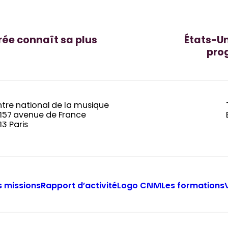
rée connaît sa plus
États-Un
pro
tre national de la musique
-157 avenue de France
13 Paris
 missions
Rapport d’activité
Logo CNM
Les formations