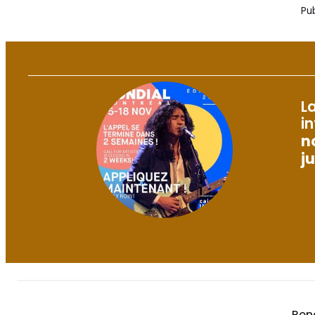
Pub
La
i
n
j