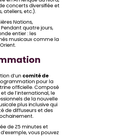
ale en Amérique du Nord,
 concerts diversifiée et
ateliers, etc.).
ères Nations,
. Pendant quatre jours,
de entier : les
rchés musicaux comme la
Orient.
ammation
ation d’un
comité de
 programmation pour la
trine officielle. Composé
 de l’international, le
essionnels de la nouvelle
icale plus inclusive qui
é de diffuseurs et des
rochainement.
ée de 25 minutes et
re d’exemple, vous pouvez