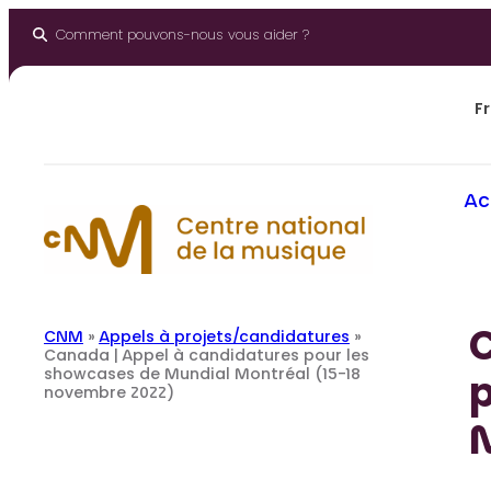
Aller
au
Comment pouvons-nous vous aider ?
contenu
Fr
Ac
C
CNM
»
Appels à projets/candidatures
»
Canada | Appel à candidatures pour les
showcases de Mundial Montréal (15-18
novembre 2022)