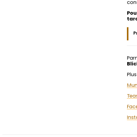
cons
Pou
tar
P
Parm
Bli
Plus
Mun
Tea
Fac
Ins