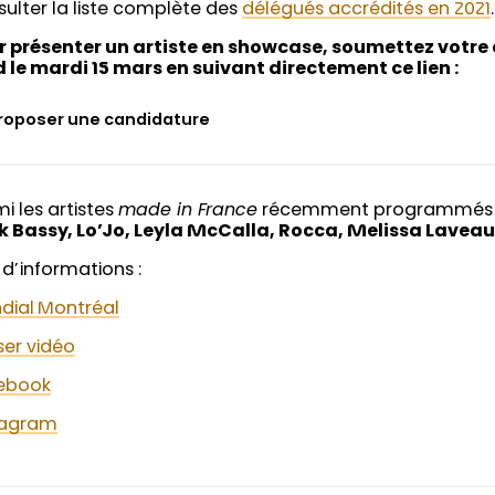
ulter la liste complète des
délégués accrédités en 2021
.
r présenter un artiste en showcase, soumettez votre
d le mardi 15 mars en suivant directement ce lien :
roposer une candidature
i les artistes
made in France
récemment programmés à 
ck Bassy, Lo’Jo, Leyla McCalla, Rocca, Melissa Lavea
 d’informations :
dial Montréal
ser vidéo
ebook
tagram