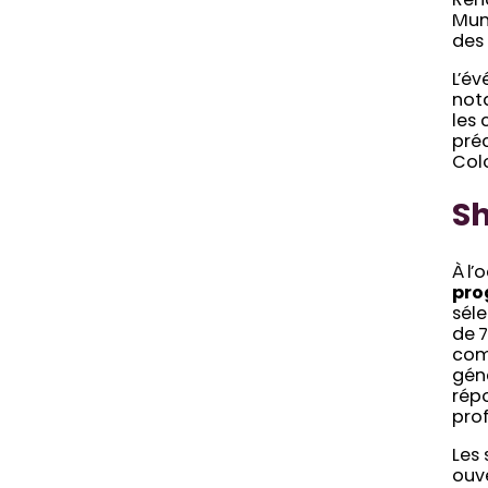
Ren
Mun
des 
L’é
not
les 
pré
Colo
S
À l’
pro
séle
de 7
comi
géné
répo
pro
Les
ouve