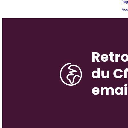
Règ
Acc
Retro
du C
emai