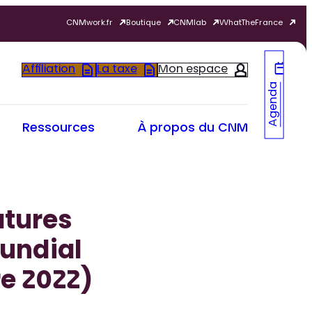
CNMwork.fr
Boutique
CNMlab
WhatTheFrance
Affiliation
La taxe
Mon espace
Agenda
Ressources
À propos du CNM
atures
undial
e 2022)