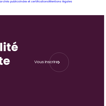
archés publics
Index et certifications
Mentions légales
lité
te
Vous inscrire