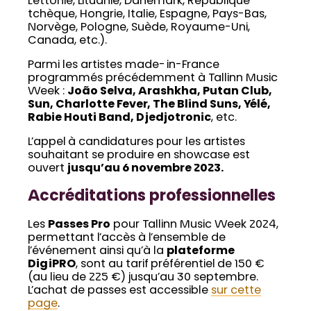
Lettonie, Lituanie, Danemark, République
tchèque, Hongrie, Italie, Espagne, Pays-Bas,
Norvège, Pologne, Suède, Royaume-Uni,
Canada, etc.).
Parmi les artistes made-in-France
programmés précédemment à Tallinn Music
Week :
João Selva, Arashkha, Putan Club,
Sun, Charlotte Fever, The Blind Suns, Yélé,
Rabie Houti Band, Djedjotronic
, etc.
L’appel à candidatures pour les artistes
souhaitant se produire en showcase est
ouvert
jusqu’au 6 novembre 2023.
Accréditations professionnelles
Les
Passes Pro
pour Tallinn Music Week 2024,
permettant l’accès à l’ensemble de
l’événement ainsi qu’à la
plateforme
DigiPRO
, sont au tarif préférentiel de 150 €
(au lieu de 225 €) jusqu’au 30 septembre.
L’achat de passes est accessible
sur cette
page
.