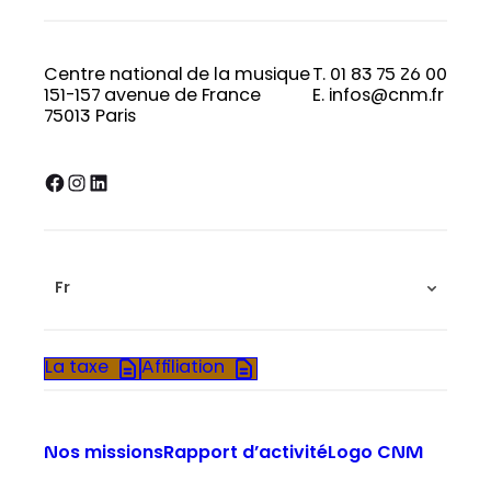
Centre national de la musique
T. 01 83 75 26 00
151-157 avenue de France
E. infos@cnm.fr
75013 Paris
Facebook
Instagram
LinkedIn
Fr
La taxe
Affiliation
Nos missions
Rapport d’activité
Logo CNM