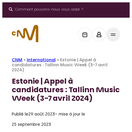
Aller
au
Comment pouvons-nous vous aider ?
contenu
CNM
»
International
»
Estonie | Appel à
candidatures : Tallinn Music Week (3-7 avril
2024)
Estonie | Appel à
candidatures : Tallinn Music
Week (3-7 avril 2024)
Publié le
29 août 2023
– mise à jour le
25 septembre 2023