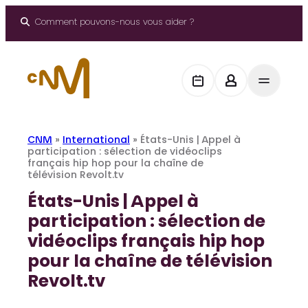
Aller
au
Comment pouvons-nous vous aider ?
contenu
CNM
»
International
»
États-Unis | Appel à
participation : sélection de vidéoclips
français hip hop pour la chaîne de
télévision Revolt.tv
États-Unis | Appel à
participation : sélection de
vidéoclips français hip hop
pour la chaîne de télévision
Revolt.tv