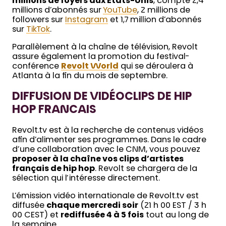
millions de foyers aux États-Unis
, compte 2,4
millions d’abonnés sur
YouTube
, 2 millions de
followers sur
Instagram
et 1,7 million d’abonnés
sur
TikTok
.
Parallèlement à la chaîne de télévision, Revolt
assure également la promotion du festival-
conférence
Revolt World
qui se déroulera à
Atlanta à la fin du mois de septembre.
DIFFUSION DE VIDÉOCLIPS DE HIP
HOP FRANCAIS
Revolt.tv est à la recherche de contenus vidéos
afin d’alimenter ses programmes. Dans le cadre
d’une collaboration avec le CNM, vous pouvez
proposer à la chaîne vos clips d’artistes
français de hip hop
. Revolt se chargera de la
sélection qui l’intéresse directement.
L’émission vidéo internationale de Revolt.tv est
diffusée
chaque mercredi soir
(21 h 00 EST / 3 h
00 CEST) et
rediffusée 4 à 5 fois
tout au long de
la semaine.