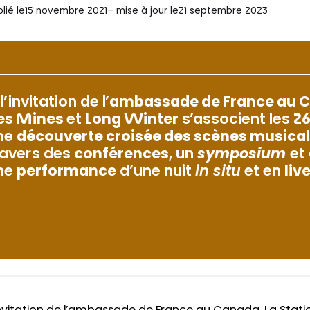
lié le
15 novembre 2021
– mise à jour le
21 septembre 2023
l’invitation de l’
ambassade de France au 
es Mines
et
Long Winter
s’associent les
26
ne
découverte croisée des scènes musicale
ravers des
conférences
, un
symposium
et
ne
performance
d’une nuit
in situ
et en
liv