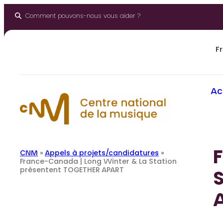
Aller
au
Comment pouvons-nous vous aider ?
contenu
Fr
Ac
CNM
»
Appels à projets/candidatures
»
France-Canada | Long Winter & La Station
présentent TOGETHER APART