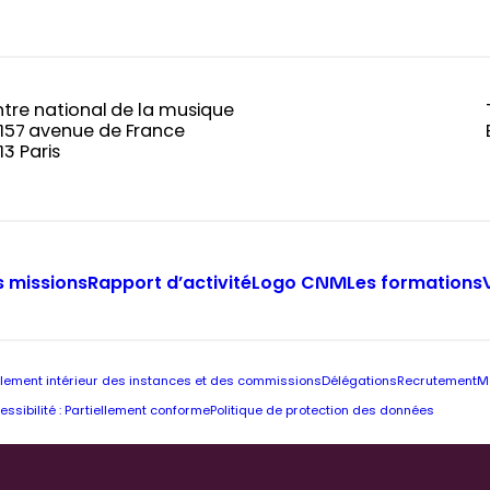
tre national de la musique
-157 avenue de France
13 Paris
 missions
Rapport d’activité
Logo CNM
Les formations
lement intérieur des instances et des commissions
Délégations
Recrutement
M
essibilité : Partiellement conforme
Politique de protection des données