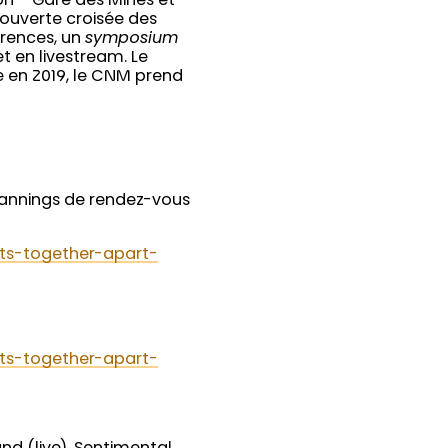
on – Gare des Mines et
ouverte croisée des
érences, un
symposium
t en livestream. Le
e en 2019, le CNM prend
 plannings de rendez-vous
lets-together-apart-
lets-together-apart-