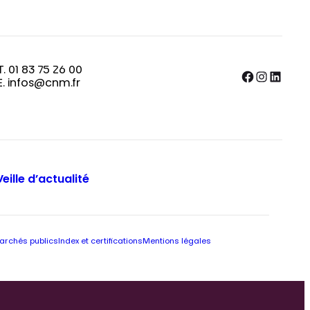
T. 01 83 75 26 00
Facebook
Instagram
LinkedIn
E. infos@cnm.fr
Veille d’actualité
archés publics
Index et certifications
Mentions légales