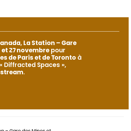
Canada
,
La Station – Gare
 et 27 novembre
pour
s de Paris et de Toronto
à
 « Diffracted Spaces »,
estream
.