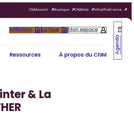
CNMwork.fr
Boutique
CNMlab
WhatTheFrance
Affiliation
La taxe
Mon espace
Agenda
Ressources
À propos du CNM
nter & La
THER