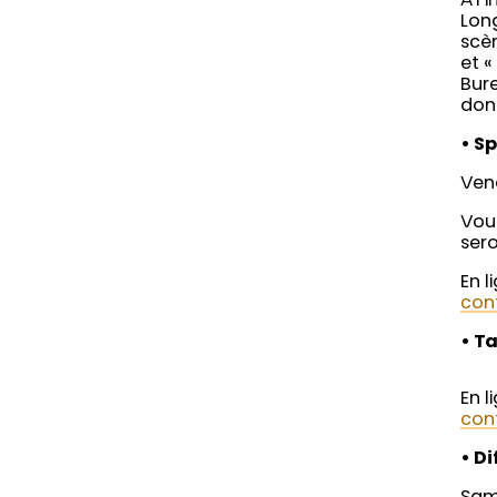
À l’
Lon
scèn
et «
Bure
donc
• S
Vend
Vous
sero
En l
con
• T
En l
con
• D