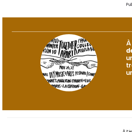
Pub
À 
d
u
t
u