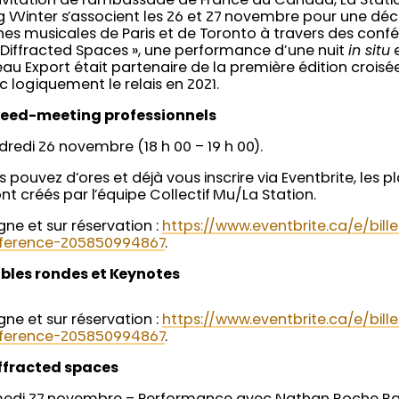
invitation de l’ambassade de France au Canada, La Stati
g Winter s’associent les 26 et 27 novembre pour une déc
es musicales de Paris et de Toronto à travers des conf
 Diffracted Spaces », une performance d’une nuit
in situ
e
au Export était partenaire de la première édition croisé
 logiquement le relais en 2021.
peed-meeting professionnels
redi 26 novembre (18 h 00 – 19 h 00).
 pouvez d’ores et déjà vous inscrire via Eventbrite, les
nt créés par l’équipe Collectif Mu/La Station.
igne et sur réservation :
https://www.eventbrite.ca/e/bil
ference-205850994867
.
ables rondes et Keynotes
igne et sur réservation :
https://www.eventbrite.ca/e/bil
ference-205850994867
.
iffracted spaces