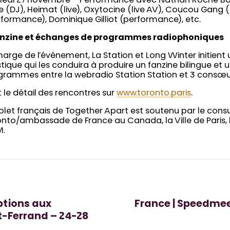
edi 27 novembre – Performance avec Nathan Roche Band
 (DJ), Heimat (live), Oxytocine (live AV), Coucou Gang 
formance), Dominique Gilliot (performance), etc.
anzine et échanges de programmes radiophoniques
arge de l’événement, La Station et Long Winter initient
stique qui les conduira à produire un fanzine bilingue et
grammes entre la webradio Station Station et 3 consœu
 le détail des rencontres sur
www.toronto.paris
.
olet français de Together Apart est soutenu par le cons
nto/ambassade de France au Canada, la Ville de Paris, l’I
.
ptions aux
France | Speedmee
-Ferrand – 24-28