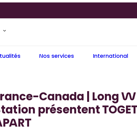
tualités
Nos services
International
France-Canada | Long Wi
Station présentent TOGE
APART