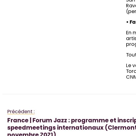
Sam
Rave
(per
• F
En m
arti
pro
Tout
Le v
Toro
CNM
Précédent :
France | Forum Jazz : programme et inscri
speedmeetings internationaux (Clermont
novembre 2021)