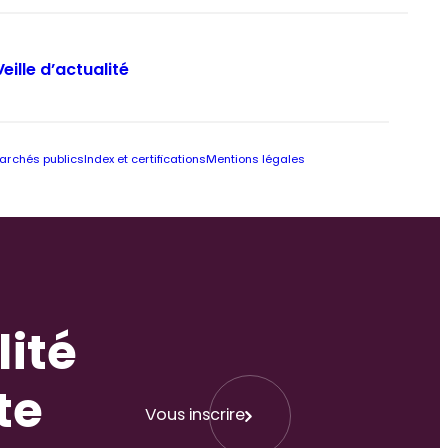
Veille d’actualité
archés publics
Index et certifications
Mentions légales
lité
te
Vous inscrire