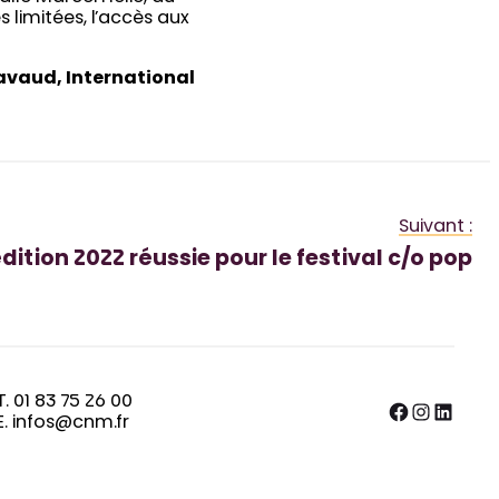
 limitées, l’accès aux
Lavaud, International
Suivant :
ition 2022 réussie pour le festival c/o pop
T. 01 83 75 26 00
Facebook
Instagram
LinkedIn
E. infos@cnm.fr