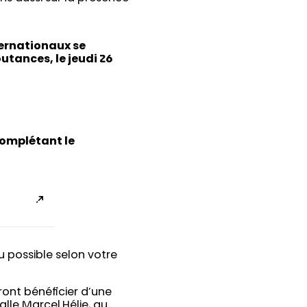
ternationaux se
utances, le jeudi 26
 complétant le
 possible selon votre
ront bénéficier d’une
alle Marcel Hélie, au