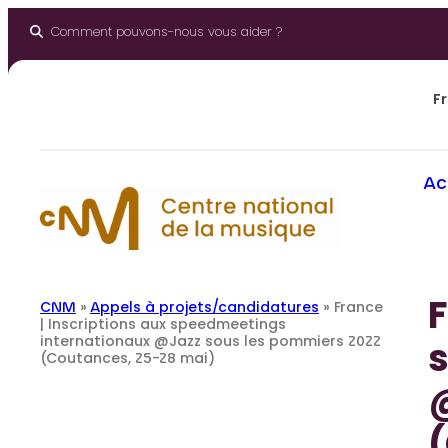
Aller
au
Comment pouvons-nous vous aider ?
contenu
Fr
Ac
F
CNM
»
Appels à projets/candidatures
»
France
| Inscriptions aux speedmeetings
internationaux @Jazz sous les pommiers 2022
(Coutances, 25-28 mai)