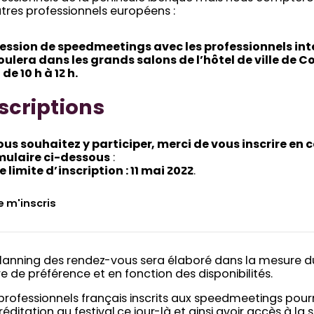
tres professionnels européens :
session de speedmeetings avec les professionnels in
oulera dans les grands salons de l’hôtel de ville de Co
de 10 h à 12 h.
scriptions
vous souhaitez y participer, merci de vous inscrire en
mulaire ci-dessous
:
 limite d’inscription : 11 mai 2022
.
e m'inscris
planning des rendez-vous sera élaboré dans la mesure du
e de préférence et en fonction des disponibilités.
professionnels français inscrits aux speedmeetings pour
éditation au festival ce jour-là et ainsi avoir accès à la s