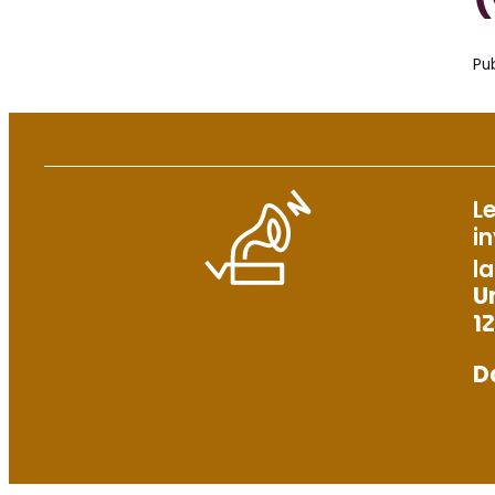
Pub
L
i
la
U
12
Da