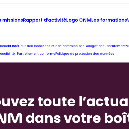
 missions
Rapport d’activité
Logo CNM
Les formations
lement intérieur des instances et des commissions
Délégations
Recrutement
M
essibilité : Partiellement conforme
Politique de protection des données
uvez toute l’actua
NM dans votre boî