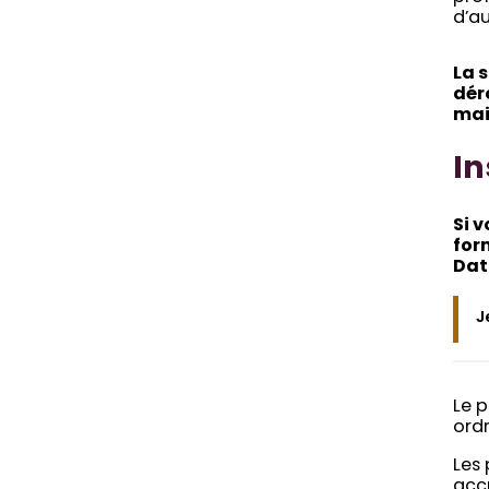
d’au
La 
dér
mai 
In
Si 
for
Date
J
Le 
ordr
Les 
accr