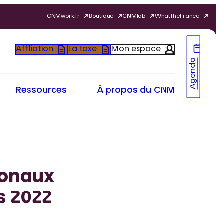
CNMwork.fr
Boutique
CNMlab
WhatTheFrance
Affiliation
La taxe
Mon espace
Agenda
Ressources
À propos du CNM
ionaux
s 2022