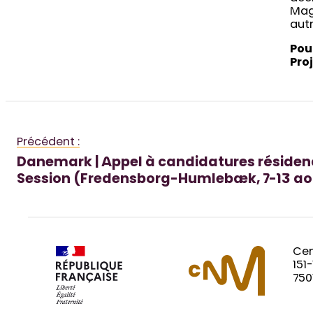
Magi
autr
Pou
Pro
Précédent :
Danemark | Appel à candidatures résiden
Session (Fredensborg-Humlebæk, 7-13 ao
Cen
151
750