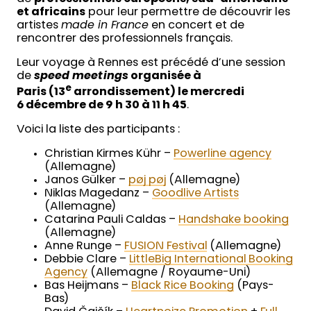
et africains
pour leur permettre de découvrir les
artistes
made in France
en concert et de
rencontrer des professionnels français.
Leur voyage à Rennes est précédé d’une session
de
speed meetings
organisée à
e
Paris (13
arrondissement) le mercredi
6 décembre de 9 h 30 à 11 h 45
.
Voici la liste des participants :
Christian Kirmes Kühr –
Powerline agency
(Allemagne)
Janos Gülker –
pøj pøj
(Allemagne)
Niklas Magedanz –
Goodlive Artists
(Allemagne)
Catarina Pauli Caldas –
Handshake booking
(Allemagne)
Anne Runge –
FUSION Festival
(Allemagne)
Debbie Clare –
LittleBig International Booking
Agency
(Allemagne / Royaume-Uni)
Bas Heijmans –
Black Rice Booking
(Pays-
Bas)