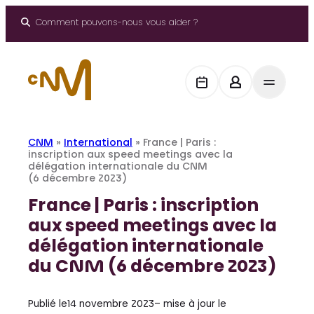
Aller
au
Comment pouvons-nous vous aider ?
contenu
CNM
»
International
»
France | Paris :
inscription aux speed meetings avec la
délégation internationale du CNM
(6 décembre 2023)
France | Paris : inscription
aux speed meetings avec la
délégation internationale
du CNM (6 décembre 2023)
Publié le
14 novembre 2023
– mise à jour le