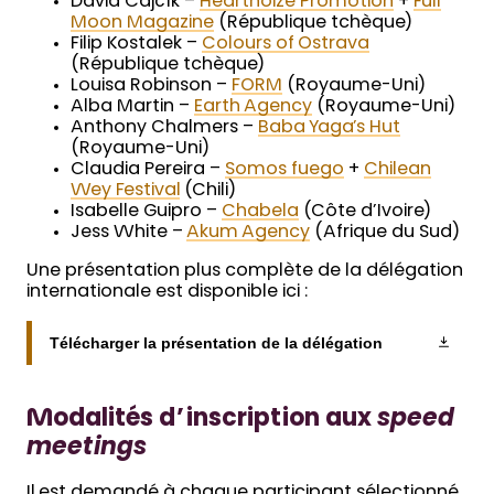
David Čajčík –
Heartnoize Promotion
+
Full
Moon Magazine
(République tchèque)
Filip Kostalek –
Colours of Ostrava
(République tchèque)
Louisa Robinson –
FORM
(Royaume-Uni)
Alba Martin –
Earth Agency
(Royaume-Uni)
Anthony Chalmers –
Baba Yaga’s Hut
(Royaume-Uni)
Claudia Pereira –
Somos fuego
+
Chilean
Wey Festival
(Chili)
Isabelle Guipro –
Chabela
(Côte d’Ivoire)
Jess White –
Akum Agency
(Afrique du Sud)
Une présentation plus complète de la délégation
internationale est disponible ici :
Télécharger la présentation de la délégation
Modalités d’inscription aux
speed
meetings
Il est demandé à chaque participant sélectionné