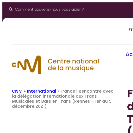
Aller
au
Comment pouvons-nous vous aider ?
contenu
Fr
Ac
F
CNM
»
International
»
France | Rencontre avec
la délégation internationale aux Trans
Musicales et Bars en Trans (Rennes – 1er au 5
d
décembre 2021)
T