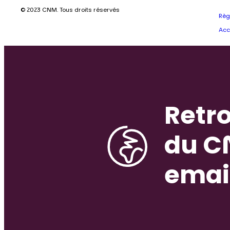
© 2023 CNM. Tous droits réservés
Règ
Acc
Retro
du C
emai