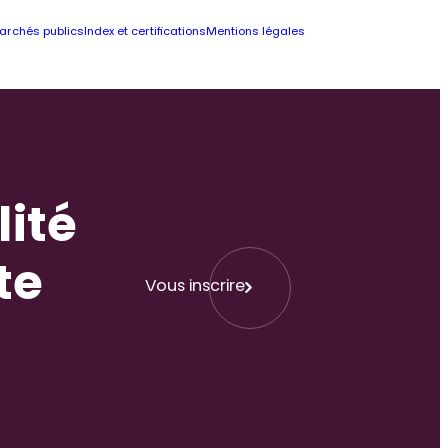
archés publics
Index et certifications
Mentions légales
lité
te
Vous inscrire