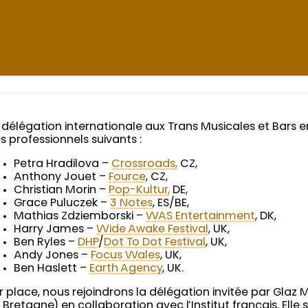
 délégation internationale aux Trans Musicales et Bars
s professionnels suivants :
Petra Hradilova –
Crossroads,
CZ,
Anthony Jouet –
Fource
, CZ,
Christian Morin –
Pop-Kultur,
DE,
Grace Puluczek –
3 Notes
, ES/BE,
Mathias Zdziemborski –
WAS Entertainment
, DK,
Harry James –
Wide Awake Festival
, UK,
Ben Ryles –
DHP
/
Dot To Dot Festival
, UK,
Andy Jones –
Focus Wales
, UK,
Ben Haslett –
Earth Agency
, UK.
r place, nous rejoindrons la délégation invitée par Glaz 
 Bretagne) en collaboration avec l’Institut français. Ell