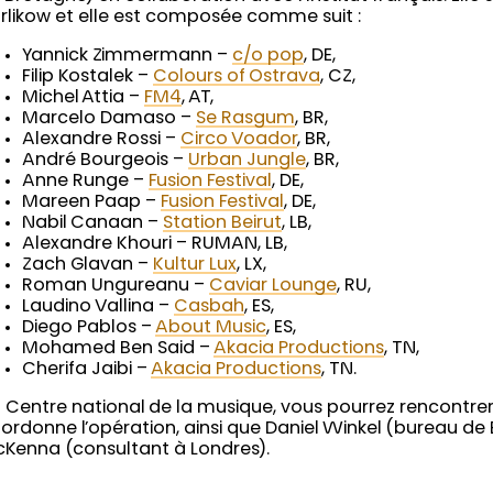
rlikow et elle est composée comme suit :
Yannick Zimmermann –
c/o pop
, DE,
Filip Kostalek –
Colours of Ostrava
, CZ,
Michel Attia –
FM4
, AT,
Marcelo Damaso –
Se Rasgum
, BR,
Alexandre Rossi –
Circo Voador
, BR,
André Bourgeois –
Urban Jungle
, BR,
Anne Runge –
Fusion Festival
, DE,
Mareen Paap –
Fusion Festival
, DE,
Nabil Canaan –
Station Beirut
, LB,
Alexandre Khouri – RUMAN, LB,
Zach Glavan –
Kultur Lux
, LX,
Roman Ungureanu –
Caviar Lounge
, RU,
Laudino Vallina –
Casbah
, ES,
Diego Pablos –
About Music
, ES,
Mohamed Ben Said –
Akacia Productions
, TN,
Cherifa Jaibi –
Akacia Productions
, TN.
 Centre national de la musique, vous pourrez rencontrer
ordonne l’opération, ainsi que Daniel Winkel (bureau de B
Kenna (consultant à Londres).