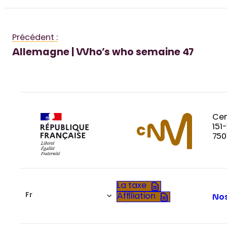
Précédent :
Allemagne | Who’s who semaine 47
Cen
151
750
La taxe
Fr
Affiliation
Nos