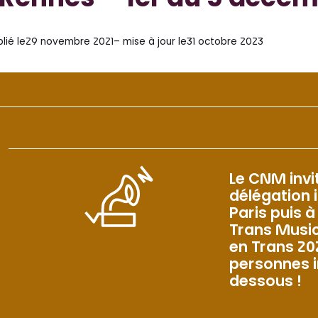
Rennes – 1er au 5 décem
lié le
29 novembre 2021
– mise à jour le
31 octobre 2023
Le CNM invi
délégation 
Paris puis 
Trans Music
en Trans 20
personnes i
dessous !