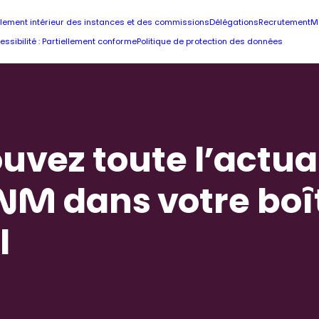
lement intérieur des instances et des commissions
Délégations
Recrutement
M
essibilité : Partiellement conforme
Politique de protection des données
uvez toute l’actua
NM dans votre boî
l