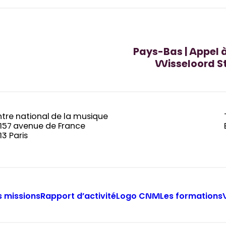
Pays-Bas | Appel 
Wisseloord St
tre national de la musique
-157 avenue de France
13 Paris
 missions
Rapport d’activité
Logo CNM
Les formations