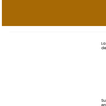
La
de
Su
en