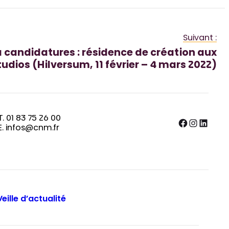
Suivant :
à candidatures : résidence de création aux
udios (Hilversum, 11 février – 4 mars 2022)
T. 01 83 75 26 00
Facebook
Instagram
LinkedIn
E. infos@cnm.fr
Veille d’actualité