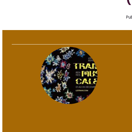
(
Pub