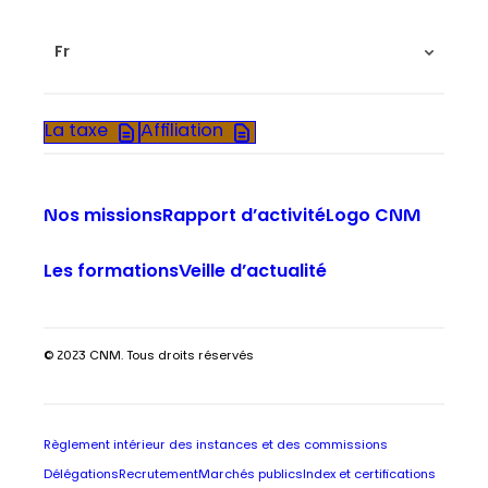
Fr
La taxe
Affiliation
Nos missions
Rapport d’activité
Logo CNM
Les formations
Veille d’actualité
© 2023 CNM. Tous droits réservés
Règlement intérieur des instances et des commissions
Délégations
Recrutement
Marchés publics
Index et certifications