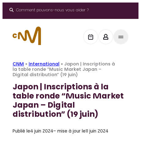
Aller
au
Comment pouvons-nous vous aider ?
contenu
CNM
»
International
»
Japon | Inscriptions à
la table ronde “Music Market Japan –
Digital distribution” (19 juin)
Japon | Inscriptions à la
table ronde “Music Market
Japan – Digital
distribution” (19 juin)
Publié le
4 juin 2024
– mise à jour le
11 juin 2024