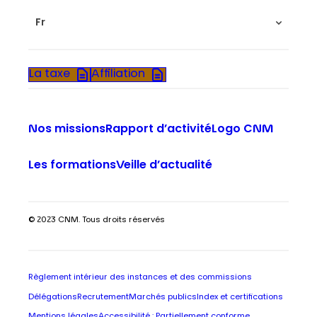
Fr
La taxe
Affiliation
Nos missions
Rapport d’activité
Logo CNM
Les formations
Veille d’actualité
© 2023 CNM. Tous droits réservés
Règlement intérieur des instances et des commissions
Délégations
Recrutement
Marchés publics
Index et certifications
Mentions légales
Accessibilité : Partiellement conforme