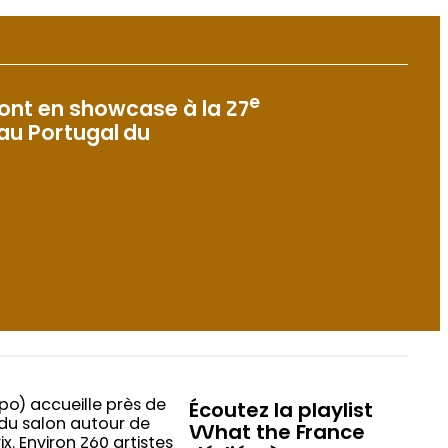
e
ront en showcase à la 27
au Portugal du
o) accueille près de
Écoutez la playlist
 du salon autour de
What the France
x. Environ 260 artistes