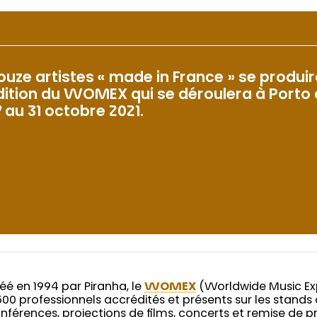
ouze artistes « made in France » se produi
dition du WOMEX qui se déroulera à Porto 
7 au 31 octobre 2021.
éé en 1994 par Piranha, le
WOMEX
(Worldwide Music Exp
500 professionnels accrédités et présents sur les stands
nférences, projections de films, concerts et remise de pri