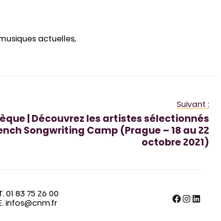
musiques actuelles,
Suivant :
èque | Découvrez les artistes sélectionnés
ench Songwriting Camp (Prague – 18 au 22
octobre 2021)
T. 01 83 75 26 00
Facebook
Instagram
LinkedIn
E. infos@cnm.fr