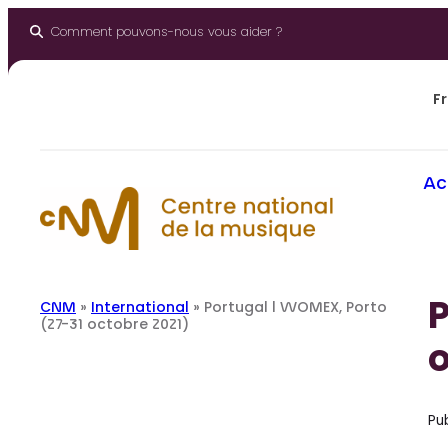
Aller
au
Comment pouvons-nous vous aider ?
contenu
Fr
Ac
P
CNM
»
International
»
Portugal l WOMEX, Porto
(27-31 octobre 2021)
o
Pub