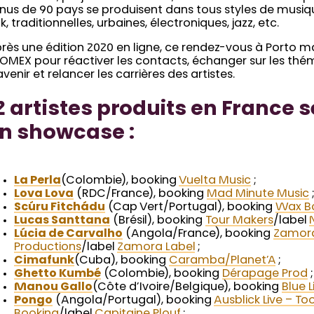
nus de 90 pays se produisent dans tous styles de musiqu
lk, traditionnelles, urbaines, électroniques, jazz, etc.
rès une édition 2020 en ligne, ce rendez-vous à Porto m
MEX pour réactiver les contacts, échanger sur les thé
avenir et relancer les carrières des artistes.
2 artistes produits en France 
n showcase :
La Perla
(Colombie), booking
Vuelta Music
;
Lova Lova
(RDC/France), booking
Mad Minute Music
Scúru Fitchádu
(Cap Vert/Portugal), booking
Wax B
Lucas Santtana
(Brésil), booking
Tour Makers
/label
Lúcia de Carvalho
(Angola/France), booking
Zamor
Productions
/label
Zamora Label
;
Cimafunk
(Cuba), booking
Caramba/Planet’A
;
Ghetto Kumbé
(Colombie), booking
Dérapage Prod
;
Manou Gallo
(Côte d’Ivoire/Belgique), booking
Blue L
Pongo
(Angola/Portugal), booking
Ausblick Live – To
Booking
/label
Capitaine Plouf
;