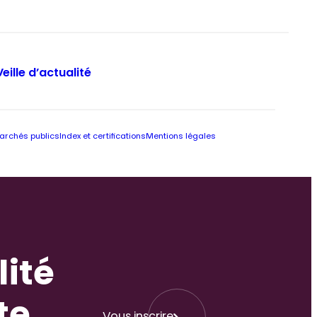
Veille d’actualité
archés publics
Index et certifications
Mentions légales
lité