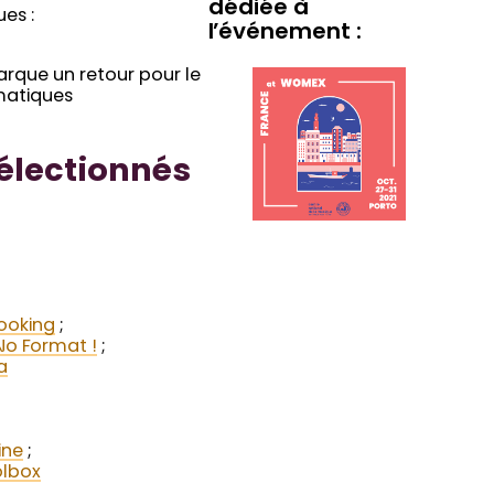
dédiée à
es :
l’événement :
arque un retour pour le
matiques
sélectionnés
;
ooking
;
No Format !
;
a
ine
;
olbox