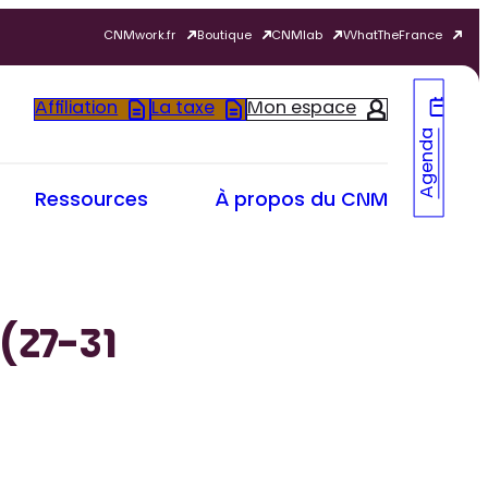
CNMwork.fr
Boutique
CNMlab
WhatTheFrance
Affiliation
La taxe
Mon espace
Agenda
Ressources
À propos du CNM
(27-31