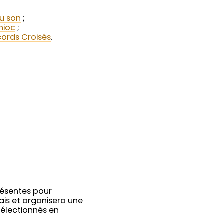
du son
;
nioc
;
ords Croisés
.
résentes pour
ais et organisera une
sélectionnés en