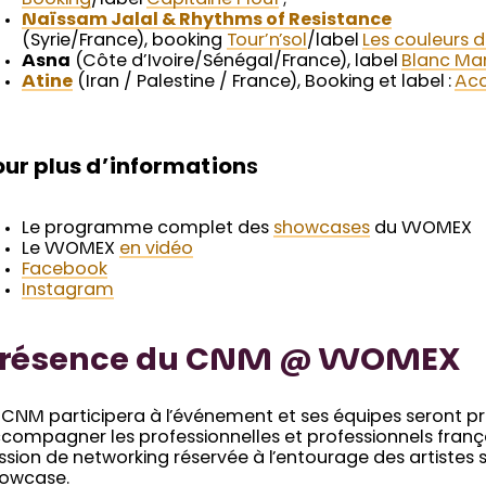
Naïssam Jalal & Rhythms of
Resistance
(Syrie/France), booking
Tour’n’sol
/label
Les couleurs 
Asna
(Côte d’Ivoire/Sénégal/France), label
Blanc Ma
Atine
(Iran / Palestine / France), Booking et label :
Acc
our plus d’information
s
Le programme complet des
showcases
du WOMEX
Le WOMEX
en vidéo
Facebook
Instagram
résence du CNM @ WOMEX
 CNM participera à l’événement et ses équipes seront p
compagner les professionnelles et professionnels franç
ssion de networking réservée à l’entourage des artistes 
owcase.