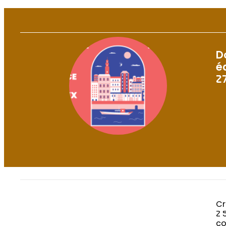
D
é
2
Cr
2 
co