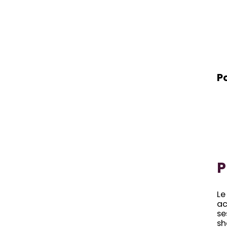
P
P
Le
ac
se
sh