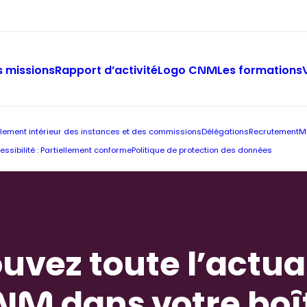
 missions
Rapport d’activité
Logo CNM
Les formations
lement intérieur des instances et des commissions
Délégations
Recrutement
M
essibilité : Partiellement conforme
Politique de protection des données
uvez toute l’actua