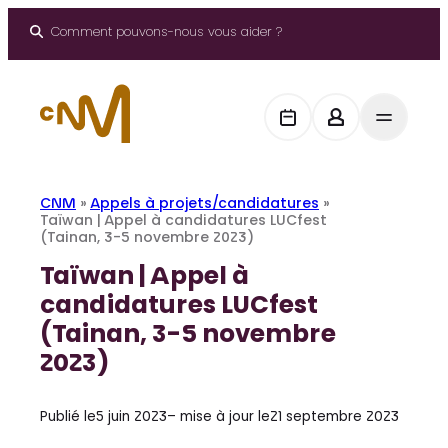
Aller
au
Comment pouvons-nous vous aider ?
contenu
CNM
»
Appels à projets/candidatures
»
Taïwan | Appel à candidatures LUCfest
(Tainan, 3-5 novembre 2023)
Taïwan | Appel à
candidatures LUCfest
(Tainan, 3-5 novembre
2023)
Publié le
5 juin 2023
– mise à jour le
21 septembre 2023