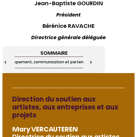
Jean-Baptiste GOURDIN
Président
Bérénice RAVACHE
Directrice générale déléguée
SOMMAIRE
Développement, communication et partenariats
Directi
Direction du soutien aux
artistes, aux entreprises et aux
projets
Mary VERCAUTEREN