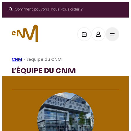
Aller
au
Comment pouvons-nous vous aider ?
contenu
CNM
»
L’équipe du CNM
L’ÉQUIPE DU CNM