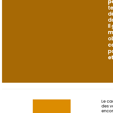
p
t
d
d
Il
m
o
c
p
e
Le ca
des v
encor