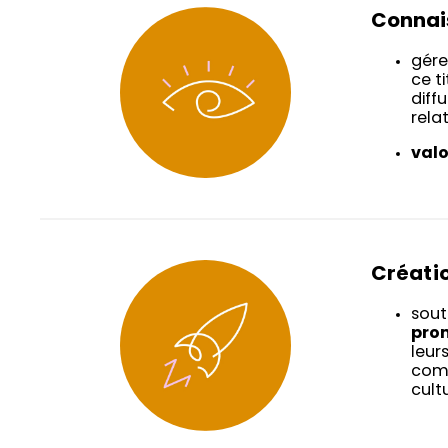
Connai
gére
ce t
diff
rela
valo
Créati
sout
prom
leur
comp
cultu