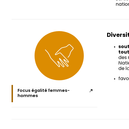
natio
Diversi
sout
tou
des 
Nati
de l
favo
Focus égalité femmes-
hommes