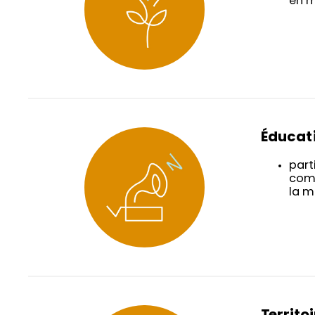
en m
Éducati
part
comp
la m