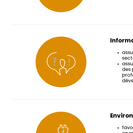
Informa
assu
sect
assu
des 
prof
dév
Enviro
favo