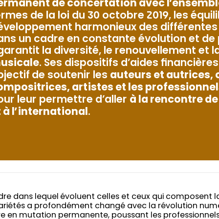
ermanent de concertation avec l’ensembl
ermes de la loi du 30 octobre 2019, les équi
éveloppement harmonieux des différentes c
ans un cadre en constante évolution et de 
 garantit la diversité, le renouvellement et l
usicale
. Ses dispositifs d’aides financière
bjectif de soutenir les
auteurs et autrices,
ompositrices, artistes et les professionn
our leur permettre d’aller
à la rencontre de
t à l’international
.
dre dans lequel évoluent celles et ceux qui composent la 
ariétés a profondément changé avec la révolution numér
e en mutation permanente, poussant les professionnels