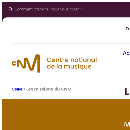
Aller
au
Comment pouvons-nous vous aider ?
contenu
Fr
Ac
CNM
»
Les missions du CNM
M