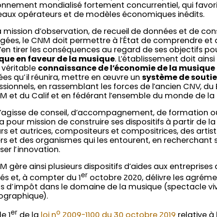
onnement mondialisé fortement concurrentiel, qui favor
aux opérateurs et de modèles économiques inédits.
a mission d’observation, de recueil de données et de con
gées, le CNM doit permettre à l’État de comprendre et 
d’en tirer les conséquences au regard de ses objectifs po
que en faveur de la musique
. L’établissement doit ainsi
 véritable
connaissance de l’économie de la musique
es qu’il réunira, mettre en œuvre un
système de souti
ssionnels, en rassemblant les forces de l’ancien CNV, du 
M et du Calif et en fédérant l’ensemble du monde de la
 s’agisse de conseil, d’accompagnement, de formation ou 
 pour mission de construire ses dispositifs à partir de la
rs et autrices, compositeurs et compositrices, des artiste
rs et des organismes qui les entourent, en recherchan
ser l’innovation.
M gère ainsi plusieurs dispositifs d’aides aux entreprises
er
tés et, à compter du 1
octobre 2020, délivre les agréme
ts d’impôt dans le domaine de la musique (spectacle vi
graphique).
er
o
le 1
de la
loi n
2009-1100 du 30 octobre 2019
relative à