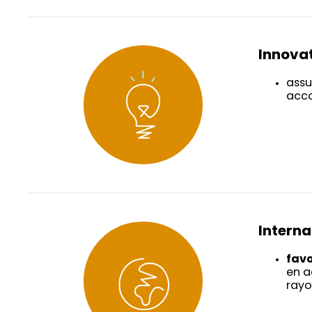
Innova
assu
acco
Interna
favo
en a
rayo