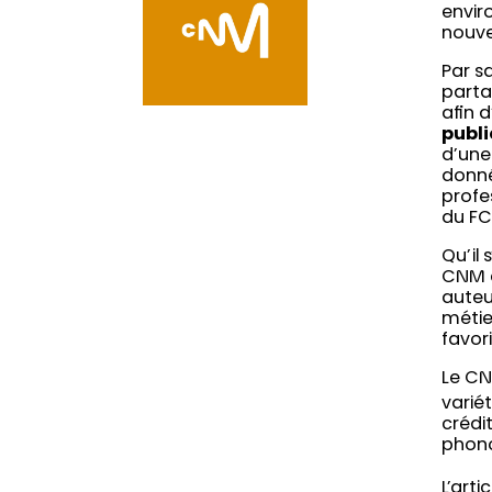
envir
nouve
Par s
parta
afin 
publi
d’une
donné
profe
du FC
Qu’il
CNM a
auteu
métie
favori
Le CN
varié
crédi
phono
L’artic