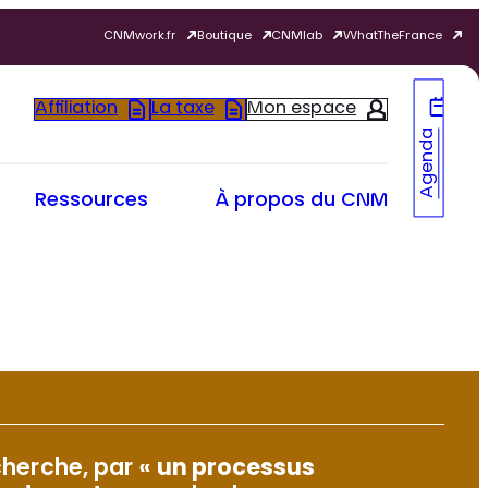
CNMwork.fr
Boutique
CNMlab
WhatTheFrance
Affiliation
La taxe
Mon espace
Agenda
Ressources
À propos du CNM
herche, par «
un processus