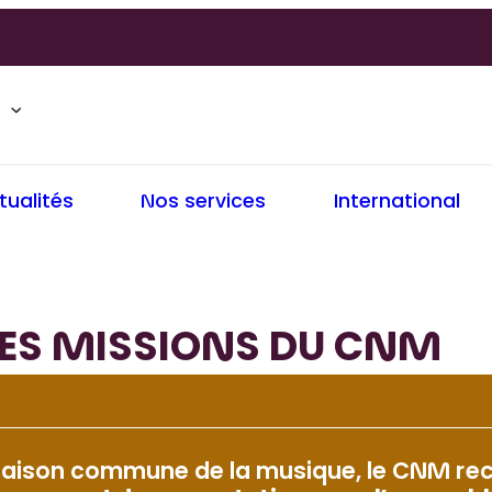
tualités
Nos services
International
LES MISSIONS DU CNM
aison commune de la musique, le CNM rec