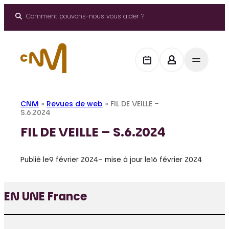
Aller
au
Comment pouvons-nous vous aider ?
contenu
CNM
»
Revues de web
»
FIL DE VEILLE –
S.6.2024
FIL DE VEILLE – S.6.2024
Publié le
9 février 2024
– mise à jour le
16 février 2024
EN UNE France