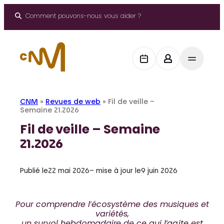
Aller
au
Comment pouvons-nous vous aider ?
contenu
CNM
»
Revues de web
»
Fil de veille –
Semaine 21.2026
Fil de veille – Semaine
21.2026
Publié le
22 mai 2026
– mise à jour le
9 juin 2026
Pour comprendre l’écosystème des musiques et
variétés,