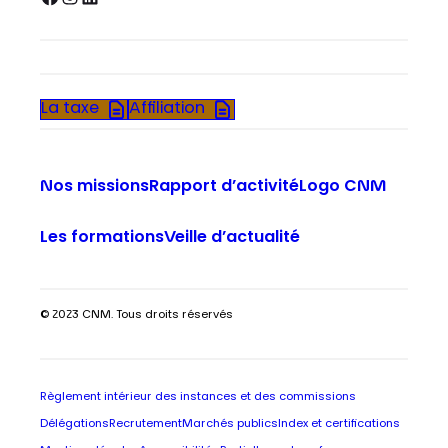
La taxe
Affiliation
Nos missions
Rapport d’activité
Logo CNM
Les formations
Veille d’actualité
© 2023 CNM. Tous droits réservés
Règlement intérieur des instances et des commissions
Délégations
Recrutement
Marchés publics
Index et certifications