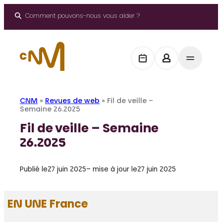
Aller
au
Comment pouvons-nous vous aider ?
contenu
CNM
»
Revues de web
»
Fil de veille –
Semaine 26.2025
Fil de veille – Semaine
26.2025
Publié le
27 juin 2025
– mise à jour le
27 juin 2025
EN UNE France