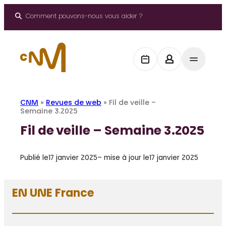
Aller
au
Comment pouvons-nous vous aider ?
contenu
CNM
»
Revues de web
»
Fil de veille –
Semaine 3.2025
Fil de veille – Semaine 3.2025
Publié le
17 janvier 2025
– mise à jour le
17 janvier 2025
EN UNE France