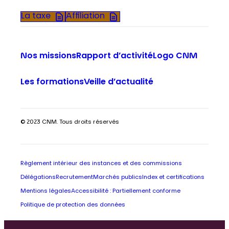
La taxe
Affiliation
Nos missions
Rapport d’activité
Logo CNM
Les formations
Veille d’actualité
© 2023 CNM. Tous droits réservés
Règlement intérieur des instances et des commissions
Délégations
Recrutement
Marchés publics
Index et certifications
Mentions légales
Accessibilité : Partiellement conforme
Politique de protection des données