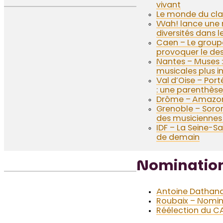
vivant
Le monde du cla
Wah! lance une ne
diversités dans 
Caen – Le groupe
provoquer le des
Nantes – Muses : 
musicales plus in
Val d’Oise – Port
: une parenthèse 
Drôme – Amazones
Grenoble – Soror
des musiciennes 
IDF – La Seine-S
de demain
Nominatio
Antoine Dathanat 
Roubaix – Nomina
Réélection du C