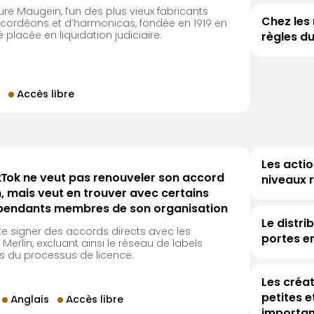
e Maugein, l’un des plus vieux fabricants
Chez les
ccordéons et d’harmonicas, fondée en 1919 en
é placée en liquidation judiciaire.
règles du
Accès libre
Les actio
ikTok ne veut pas renouveler son accord
niveaux 
, mais veut en trouver avec certains
épendants membres de son organisation
Le distri
te signer des accords directs avec les
portes e
rlin, excluant ainsi le réseau de labels
 du processus de licence.
Les créat
petites e
Anglais
Accès libre
importan