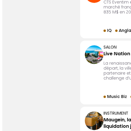
CTS Eventim 
marché frança
835 M$ en 20
IQ
Angla
SALON
Live Nation
La renaissan
départ, la v
partenaire et
challenge d’
Music Biz
INSTRUMENT
Maugein, l
liquidation 