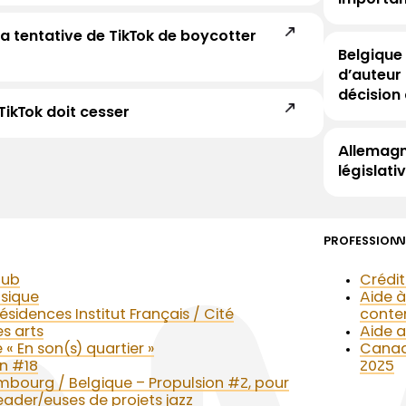
a tentative de TikTok de boycotter
Belgique 
d’auteur 
décision 
 TikTok doit cesser
Allemagn
législati
PROFESSIONN
lub
Crédit
usique
Aide à
idences Institut Français / Cité
conte
es arts
Aide a
 « En son(s) quartier »
Canad
n #18
2025
mbourg / Belgique – Propulsion #2, pour
eader/euses de projets jazz