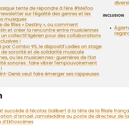
divers
ssique tente de répondre à l’ère #MeToo
wsletter sur l’égalité des genres et les
INCLUSION
les musiques
 de filles « Destiny », ou comment
Âgisme
tin et créer la rencontre entre musiciennes
regard
un collectif ligérien pour des collaborations
clusives !
é par Combo 95, le dispositif Ladies on stage
de sororité et de solidarité musicale
, ou les musicien·nes-guerrières de l’Est
ité sonores : faire vibrer l’empouvoirement
!
aint-Denis veut faire émerger ses rappeuses
n
succède à Nicolas Galibert à la tête de la filiale franç
tion d’Ismaël Jamaleddine au poste de directeur de la
A d’Ekhoscènes