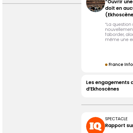
“Ouvrir une
doit en auc
(Ekhoscène
“La question 
nouvellement
l’aborder, al
même une erre
France Info
Les engagements d’O
d’Ekhoscènes
SPECTACLE
Rapport sur