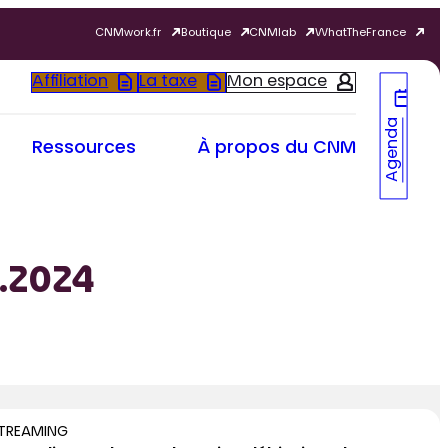
CNMwork.fr
Boutique
CNMlab
WhatTheFrance
Affiliation
La taxe
Mon espace
Agenda
Ressources
À propos du CNM
0.2024
TREAMING