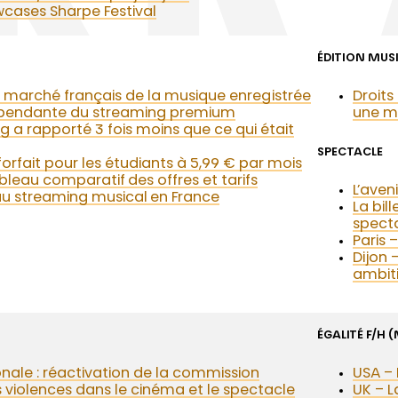
cases Sharpe Festival
ÉDITION MUS
 marché français de la musique enregistrée
Droits
épendante du streaming premium
une m
g a rapporté 3 fois moins que ce qui était
SPECTACLE
orfait pour les étudiants à 5,99 € par mois
bleau comparatif des offres et tarifs
L’aven
 streaming musical en France
La bil
specta
Paris 
Dijon 
ambiti
ÉGALITÉ F/H 
ale : réactivation de la commission
USA – 
s violences dans le cinéma et le spectacle
UK – L