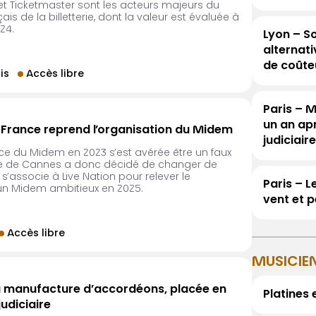
et Ticketmaster sont les acteurs majeurs du
is de la billetterie, dont la valeur est évaluée à
24.
Lyon – So
alternat
de coûte
is
Accès libre
Paris – 
un an ap
 France reprend l’organisation du Midem
judiciaire
ce du Midem en 2023 s’est avérée être un faux
ille de Cannes a donc décidé de changer de
 s’associe à Live Nation pour relever le
Paris – L
un Midem ambitieux en 2025.
vent et p
Accès libre
MUSICIE
a manufacture d’accordéons, placée en
Platines 
judiciaire