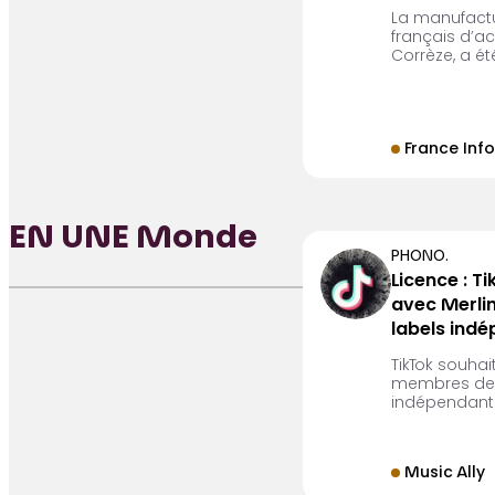
La manufactur
français d’a
Corrèze, a ét
France Info
EN UNE Monde
PHONO.
Licence : T
avec Merlin
labels ind
TikTok souhai
membres de Me
indépendants
Music Ally