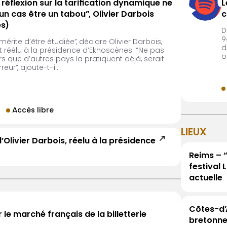
 réflexion sur la tarification dynamique ne
L
un cas être un tabou”, Olivier Darbois
c
s)
D
9
mérite d’être étudiée”, déclare Olivier Darbois,
d
 réélu à la présidence d’Ekhoscènes. “Ne pas
o
ors que d’autres pays la pratiquent déjà, serait
ur”, ajoute-t-il.
Accès libre
LIEUX
livier Darbois, réelu à la présidence
Reims – “
festival 
actuelle
Côtes-d’
 le marché français de la billetterie
bretonne