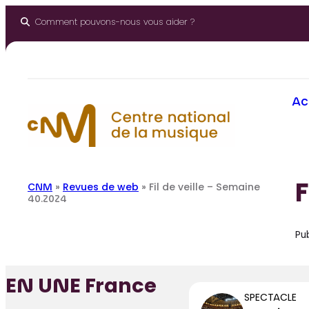
Aller
au
Comment pouvons-nous vous aider ?
contenu
Ac
F
CNM
»
Revues de web
»
Fil de veille – Semaine
40.2024
Pub
EN UNE France
SPECTACLE