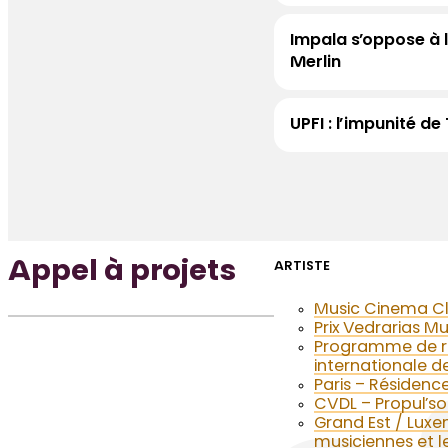
Impala s’oppose à l
Merlin
UPFI : l’impunité de
Appel à projets
ARTISTE
Music Cinema C
Prix Vedrarias M
Programme de rés
internationale d
Paris – Résidence
CVDL – Propul’so
Grand Est / Luxe
musiciennes et l