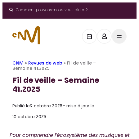
Aller
au
Comment pouvons-nous vous aider ?
contenu
CNM
»
Revues de web
»
Fil de veille –
Semaine 41.2025
Fil de veille – Semaine
41.2025
Publié le
9 octobre 2025
– mise à jour le
10 octobre 2025
Pour comprendre l’écosystème des musiques et