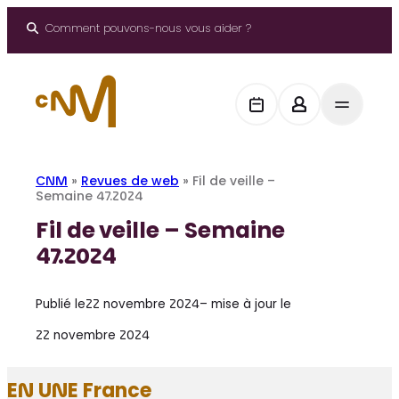
Aller
au
Comment pouvons-nous vous aider ?
contenu
CNM
»
Revues de web
»
Fil de veille –
Semaine 47.2024
Fil de veille – Semaine
47.2024
Publié le
22 novembre 2024
– mise à jour le
22 novembre 2024
EN UNE France