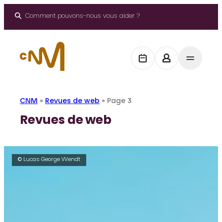
Aller
au
Comment pouvons-nous vous aider ?
contenu
CNM
»
Revues de web
»
Page 3
Revues de web
© Lucas George Wendt