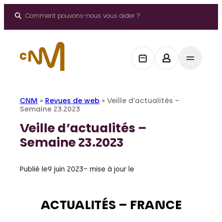
Aller
au
Comment pouvons-nous vous aider ?
contenu
CNM
»
Revues de web
»
Veille d’actualités –
Semaine 23.2023
Veille d’actualités –
Semaine 23.2023
Publié le
9 juin 2023
– mise à jour le
ACTUALITÉS – FRANCE