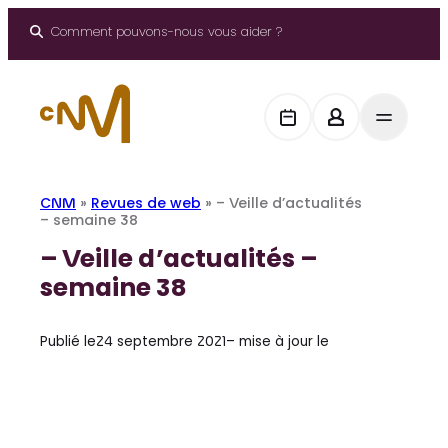
Aller
au
Comment pouvons-nous vous aider ?
contenu
CNM
»
Revues de web
»
– Veille d’actualités
– semaine 38
– Veille d’actualités –
semaine 38
Publié le
24 septembre 2021
– mise à jour le