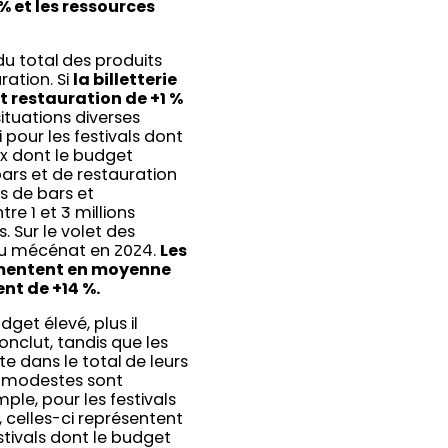
% et les ressources
du total des produits
ration. Si
la billetterie
t restauration de +1 %
ituations diverses
 pour les festivals dont
eux dont le budget
 bars et de restauration
es de bars et
re 1 et 3 millions
. Sur le volet des
 au mécénat en 2024.
Les
gmentent en moyenne
nt de +14 %.
dget élevé, plus il
onclut, tandis que les
 dans le total de leurs
us modestes sont
le, pour les festivals
 celles-ci représentent
stivals dont le budget