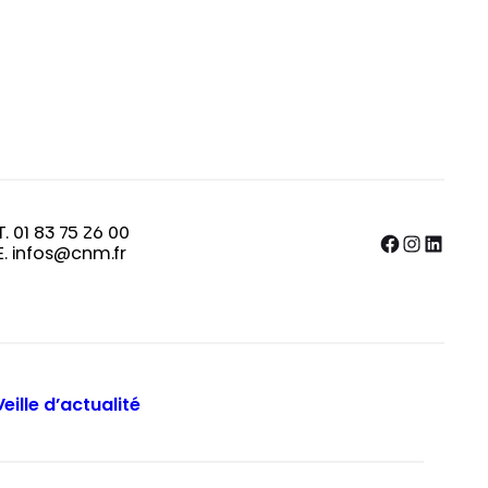
T. 01 83 75 26 00
Facebook
Instagram
LinkedIn
E. infos@cnm.fr
Veille d’actualité