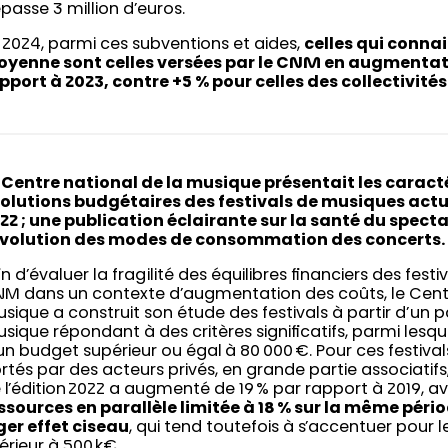
passe 3 million d’euros.
 2024, parmi ces subventions et aides,
celles qui conna
yenne sont celles versées par le CNM en augmentati
pport à 2023, contre +5 % pour celles des collectivités 
 Centre national de la musique présentait les caract
olutions budgétaires des festivals de musiques actue
22 ; une publication éclairante sur la santé du specta
évolution des modes de consommation des concerts
in d’évaluer la fragilité des équilibres financiers des fest
M dans un contexte d’augmentation des coûts, le Centr
sique a construit son étude des festivals à partir d’un p
sique répondant à des critères significatifs, parmi lesque
un budget supérieur ou égal à 80 000 €. Pour ces festiva
rtés par des acteurs privés, en grande partie associatif
 l’édition 2022 a augmenté de 19 % par rapport à 2019, 
ssources en parallèle limitée à 18 % sur la même péri
ger effet ciseau
, qui tend toutefois à s’accentuer pour l
férieur à 500 k€.