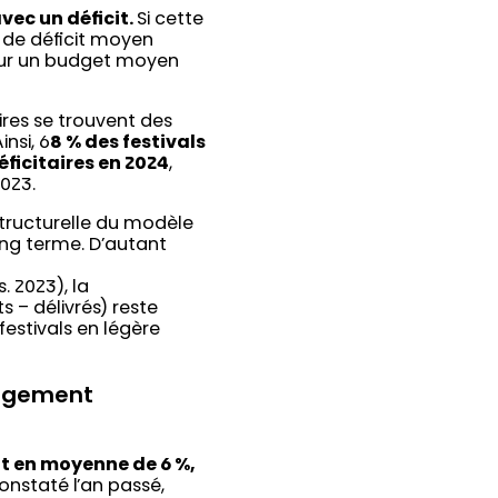
avec un déficit.
Si cette
t de déficit moyen
pour un budget moyen
ires se trouvent des
nsi, 6
8 % des festivals
éficitaires en 2024
,
023.
structurelle du modèle
ong terme. D’autant
 2023), la
 – délivrés) reste
estivals en légère
largement
nt en moyenne de 6 %,
constaté l’an passé,