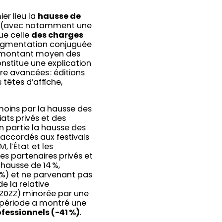
er lieu la
hausse de
(avec notamment une
ue celle
des charges
augmentation conjuguée
 montant moyen des
onstitue une explication
e avancées : éditions
têtes d’affiche,
moins par la hausse des
ats privés et des
n partie la hausse des
accordés aux festivals
 l’État et les
es partenaires privés et
 hausse de 14 %,
4 %) et ne parvenant pas
e la relative
 2022) minorée par une
la période a montré une
essionnels (-41 %)
.