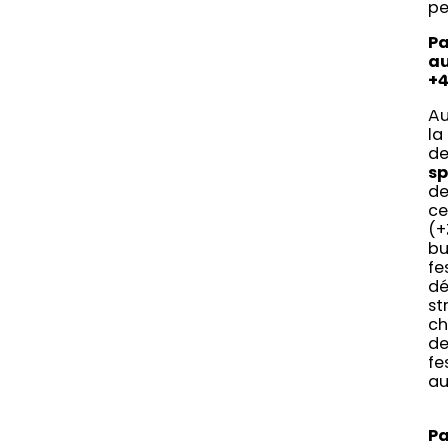
pe
Pa
au
+4
Au
la
de
sp
de
ce
(+
bu
fe
dé
st
ch
de
fe
au
Pa