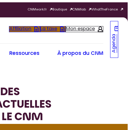
CNMwork.fr
Boutique
CNMlab
WhatTheFrance
Affiliation
La taxe
Mon espace
Agenda
Ressources
À propos du CNM
 DES
ACTUELLES
R LE CNM