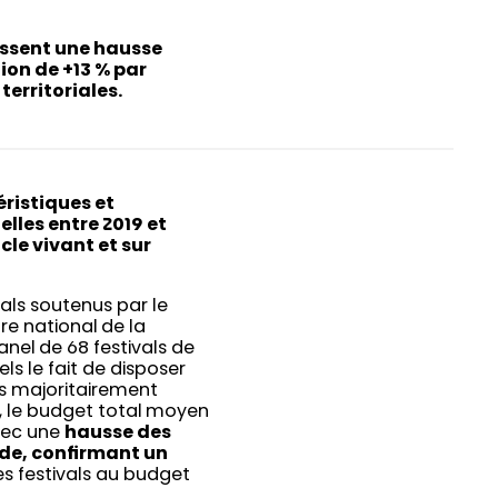
issent une hausse
on de +13 % par
territoriales.
éristiques et
lles entre 2019 et
cle vivant et sur
.
ivals soutenus par le
e national de la
anel de 68 festivals de
ls le fait de disposer
ls majoritairement
s, le budget total moyen
avec une
hausse des
ode, confirmant un
es festivals au budget