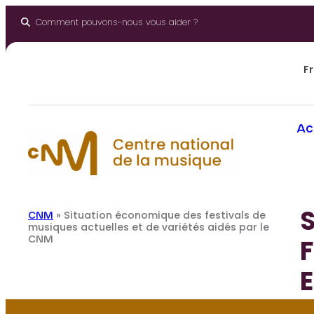
Aller
au
Comment pouvons-nous vous aider ?
contenu
Fr
Ac
CNM
»
Situation économique des festivals de
musiques actuelles et de variétés aidés par le
CNM
E