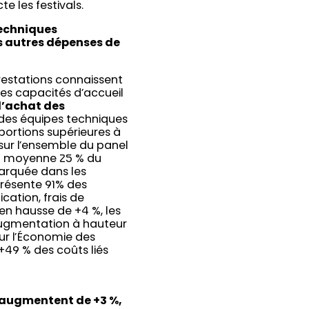
te les festivals.
techniques
es autres dépenses de
restations connaissent
des capacités d’accueil
d’achat des
 des équipes techniques
portions supérieures à
ur l’ensemble du panel
 en moyenne 25 % du
marquée dans les
présente 91% des
ation, frais de
 en hausse de +4 %, les
 augmentation à hauteur
sur l’Économie des
 +49 % des coûts liés
s augmentent de +3 %,