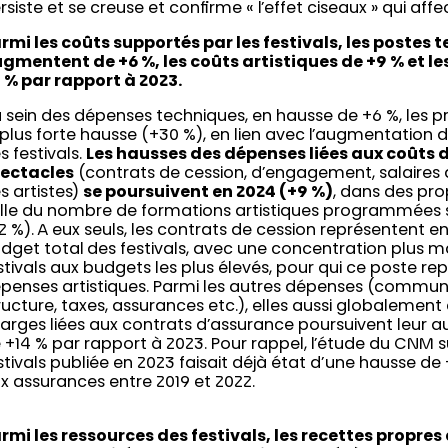
rsiste et se creuse et confirme « l’effet ciseaux » qui affec
rmi les coûts supportés par les festivals, les postes 
gmentent de +6 %, les coûts artistiques de +9 % et l
 % par rapport à 2023.
 sein des dépenses techniques, en hausse de +6 %, les p
 plus forte hausse (+30 %), en lien avec l’augmentation 
s festivals.
Les hausses des dépenses liées aux coûts 
ectacles
(contrats de cession, d’engagement, salaires
s artistes)
se poursuivent en 2024 (+9 %)
, dans des pro
lle du nombre de formations artistiques programmées s
2 %). A eux seuls, les contrats de cession représentent
dget total des festivals, avec une concentration plus 
stivals aux budgets les plus élevés, pour qui ce poste re
penses artistiques. Parmi les autres dépenses (communic
ructure, taxes, assurances etc.), elles aussi globalement
arges liées aux contrats d’assurance poursuivent leur
 +14 % par rapport à 2023. Pour rappel, l’étude du CNM 
stivals publiée en 2023 faisait déjà état d’une hausse de
x assurances entre 2019 et 2022.
rmi les ressources des festivals, les recettes propre