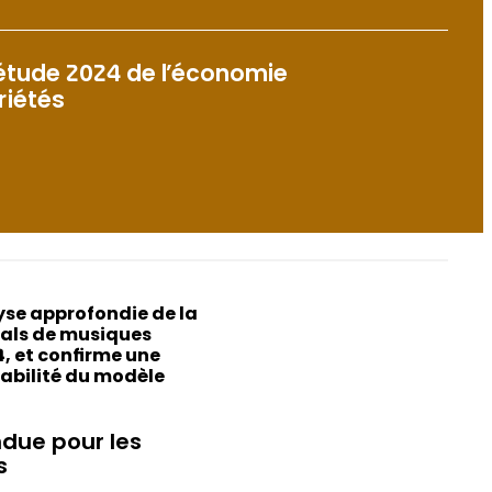
 étude 2024 de l’économie
riétés
yse approfondie de la
vals de musiques
4, et confirme une
nabilité du modèle
ndue pour les
s