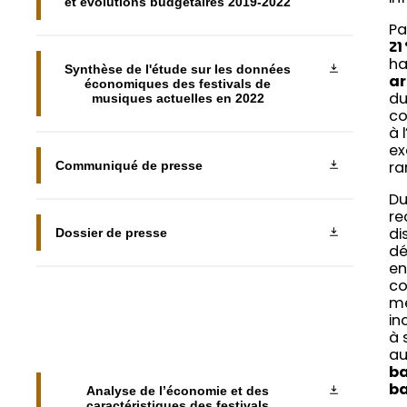
et évolutions budgétaires 2019-2022
Pa
21
ha
Synthèse de l'étude sur les données
ar
économiques des festivals de
musiques actuelles en 2022
du
co
à 
ex
Communiqué de presse
ra
Du
re
Dossier de presse
di
dé
en
co
mé
in
à 
au
ba
Analyse de l’économie et des
ba
caractéristiques des festivals