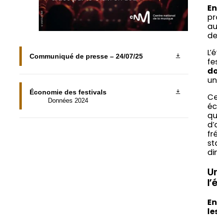
En
pr
au
de
L’
Communiqué de presse – 24/07/25
fe
do
un
Économie des festivals
Ce
Données 2024
éc
qu
d’
fr
st
di
U
l
En
le