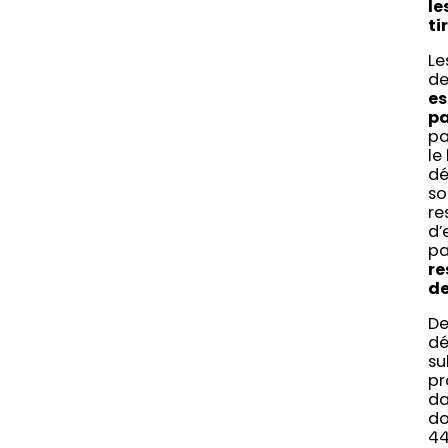
le
ti
Le
de
es
pa
pa
le
dé
so
re
d’
pa
re
de
De
dé
su
pr
da
do
44