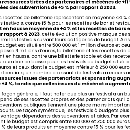
s ressources tirées des partenaires et mécènes de +11 
rées des subventions de +5 % par rapport à 2023.
s recettes de billetterie représentent en moyenne 44 % 
s festivals, contre 15 % pour les recettes de bar et restau
t en hausse moyenne de +4 % et les recettes de bars e
r rapport à 2023
, cette évolution positive masque des s
rmi les festivals suivant leurs catégories de budget. Ainsi
 budget est situé entre 500 000 et 1 million d’euros et c
passe 3 millions d’euros, la billetterie et les recettes de
nt en hausse, contre une billetterie stable et des recett
stauration en baisse pour les festivals au budget situé ent
euros et ceux dont le budget est inférieur à 250 000 euros
rtenariats, un nombre croissant de festivals a recours
ssources issues des partenariats et sponsoring au
 +4 %, tandis que celles issues du mécénat augmente
 façon générale, il faut noter que plus un festival a un bu
pend de ses recettes propres et des partenariats qu’il c
bventions publiques tiennent une place moins importante
oduits. De façon symétrique, les festivals à budgets pl
vantage dépendants des subventions et aides. Par exemp
nt le budget est compris entre 100 000 et 250 000 euros,
 % de leurs produits en moyenne contre 13 % pour les fe