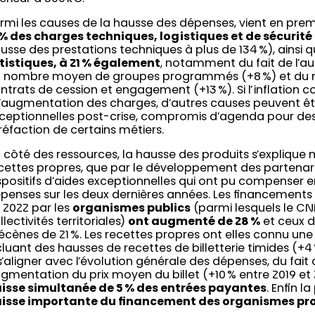
rmi les causes de la hausse des dépenses, vient en premi
 % des charges techniques, logistiques et de sécurité
usse des prestations techniques à plus de 134 %), ainsi q
tistiques
, à 21 % également
, notamment du fait de l’
 nombre moyen de groupes programmés (+8 %) et du
ntrats de cession et engagement (+13 %). Si l’inflation c
l’augmentation des charges, d’autres causes peuvent êtr
ceptionnelles post-crise, compromis d’agenda pour des 
réfaction de certains métiers.
 côté des ressources, la hausse des produits s’explique 
cettes propres, que par le développement des partenari
spositifs d’aides exceptionnelles qui ont pu compenser e
penses sur les deux dernières années. Les financements 
 2022 par les
organismes publics
(parmi lesquels le CNM,
llectivités territoriales)
ont augmenté de 28 %
et ceux d
cènes de 21
%. Les recettes propres ont elles connu une
cluant des hausses de recettes de billetterie timides (+
s’aligner avec l’évolution générale des dépenses, du fait d
gmentation du prix moyen du billet (+10 % entre 2019 et
isse simultanée de 5 % des entrées payantes
. Enfin 
isse importante du financement des organismes prof