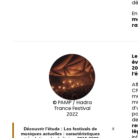
dé
En
mo
ra
Le
év
20
l’
Af
CN
mu
mu
© PAMP / Hadra
d’
Trance Festival
po
2022
de
re
Découvrir l’étude : Les festivals de
lé
musiques actuelles : caractéristiques
in