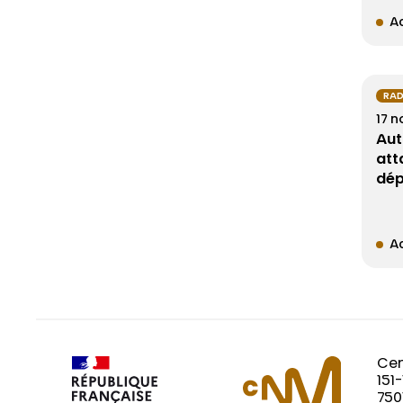
Ac
RAD
17 
Aut
att
dé
Ac
Cen
151
750