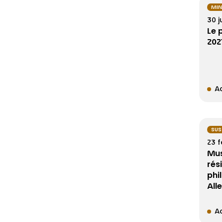
MIN
30 j
Le 
202
Ac
SUS
23 f
Mus
rés
phi
All
Ac