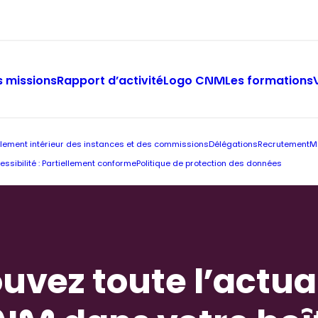
 missions
Rapport d’activité
Logo CNM
Les formations
lement intérieur des instances et des commissions
Délégations
Recrutement
M
essibilité : Partiellement conforme
Politique de protection des données
uvez toute l’actua