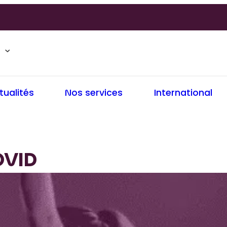
tualités
Nos services
International
OVID