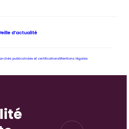
Veille d’actualité
archés publics
Index et certifications
Mentions légales
lité