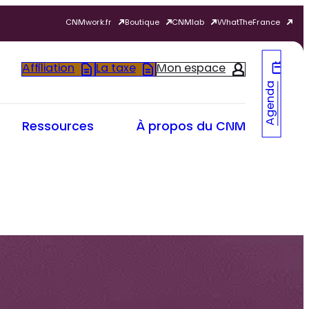
CNMwork.fr
Boutique
CNMlab
WhatTheFrance
Affiliation
La taxe
Mon espace
Agenda
Ressources
À propos du CNM