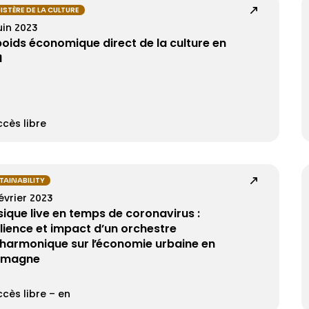
ISTÈRE DE LA CULTURE
uin 2023
poids économique direct de la culture en
1
cès libre
TAINABILITY
évrier 2023
ique live en temps de coronavirus :
ilience et impact d’un orchestre
lharmonique sur l’économie urbaine en
emagne
cès libre – en