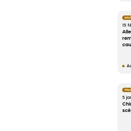
MU
15 f
All
rem
cau
Ac
FIN
5 ja
Chi
scè