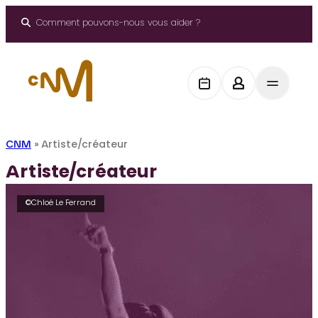
Aller
au
Comment pouvons-nous vous aider ?
contenu
CNM
»
Artiste/créateur
Artiste/créateur
©Chloé Le Ferrand