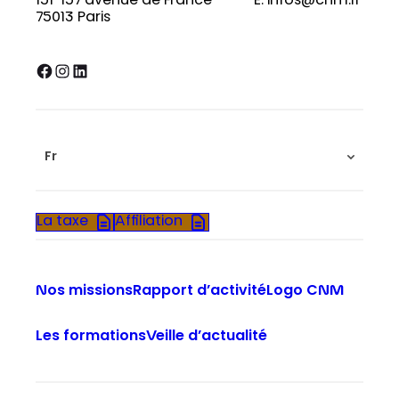
151-157 avenue de France
E. infos@cnm.fr
75013 Paris
Facebook
Instagram
LinkedIn
Fr
La taxe
Affiliation
Nos missions
Rapport d’activité
Logo CNM
Les formations
Veille d’actualité