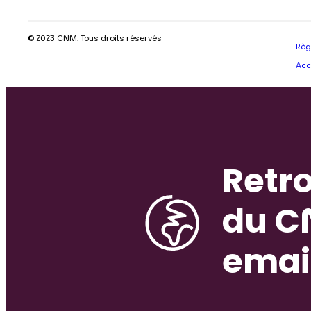
© 2023 CNM. Tous droits réservés
Règ
Acc
Retro
du C
emai