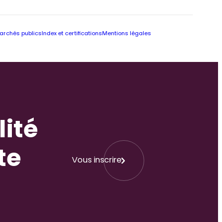
archés publics
Index et certifications
Mentions légales
lité
te
Vous inscrire