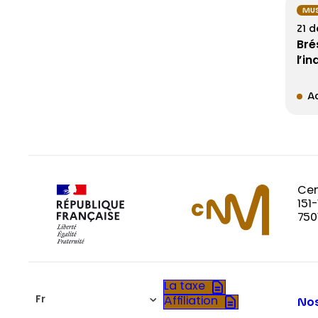
MUS
21 
Bré
l’i
Ac
Cen
151
750
La taxe
Fr
Affiliation
Nos