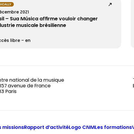
ICALLY
décembre 2021
sil – Sua Música affirme vouloir changer
ndustrie musicale brésilienne
cès libre – en
tre national de la musique
-157 avenue de France
13 Paris
 missions
Rapport d’activité
Logo CNM
Les formations