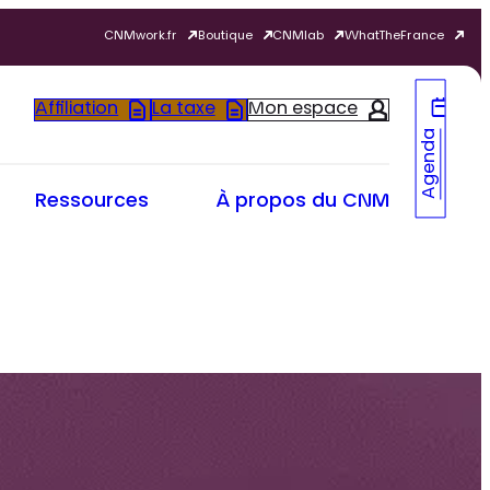
CNMwork.fr
Boutique
CNMlab
WhatTheFrance
Affiliation
La taxe
Mon espace
Agenda
Ressources
À propos du CNM