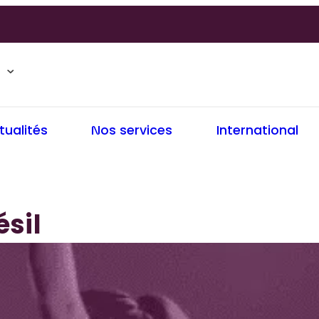
tualités
Nos services
International
ésil