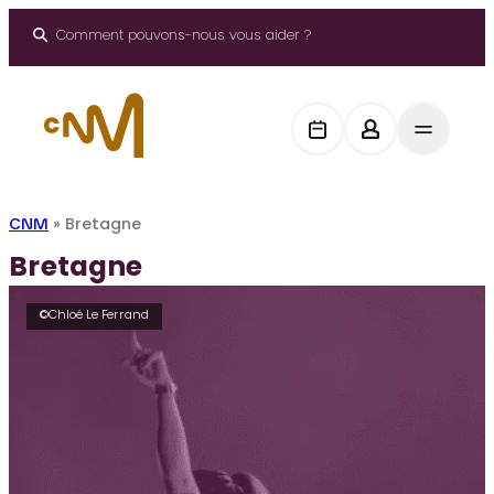
Aller
au
Comment pouvons-nous vous aider ?
contenu
CNM
»
Bretagne
Bretagne
©Chloé Le Ferrand