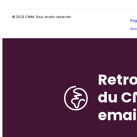
© 2023 CNM. Tous droits réservés
Règ
Acc
Retro
du C
emai