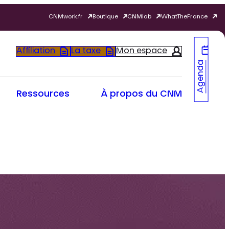
CNMwork.fr
Boutique
CNMlab
WhatTheFrance
Affiliation
La taxe
Mon espace
Agenda
Ressources
À propos du CNM