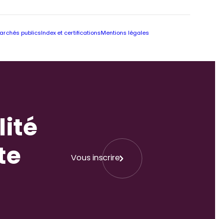
archés publics
Index et certifications
Mentions légales
lité
te
Vous inscrire