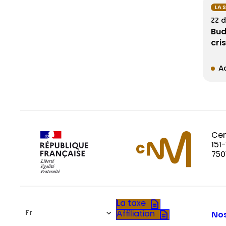
LA 
22 
Bud
cri
Ac
Cen
151
750
La taxe
Fr
Affiliation
Nos