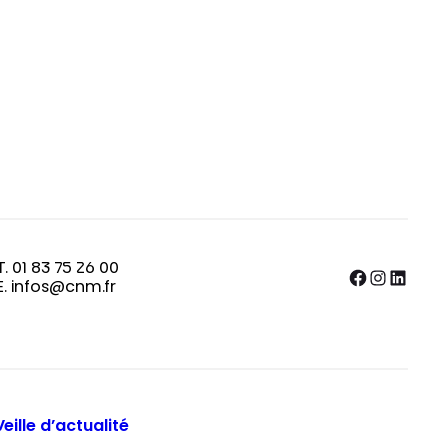
T. 01 83 75 26 00
Facebook
Instagram
LinkedIn
E. infos@cnm.fr
Veille d’actualité