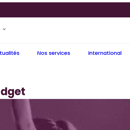
tualités
Nos services
International
dget