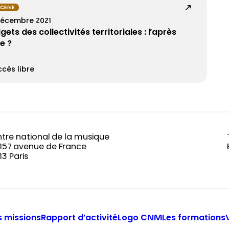
SCENE
décembre 2021
gets des collectivités territoriales : l’après
se ?
cès libre
tre national de la musique
-157 avenue de France
13 Paris
 missions
Rapport d’activité
Logo CNM
Les formations