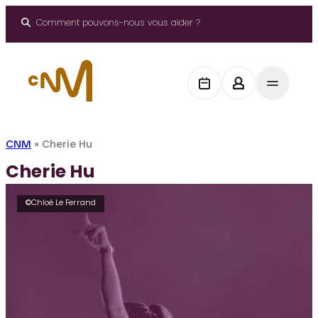
Aller
au
Comment pouvons-nous vous aider ?
contenu
CNM
»
Cherie Hu
Cherie Hu
©Chloé Le Ferrand