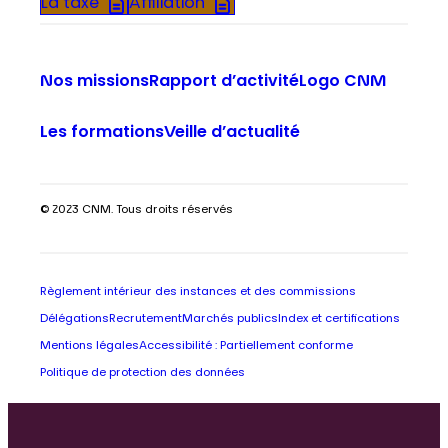
La taxe
Affiliation
Nos missions
Rapport d’activité
Logo CNM
Les formations
Veille d’actualité
© 2023 CNM. Tous droits réservés
Règlement intérieur des instances et des commissions
Délégations
Recrutement
Marchés publics
Index et certifications
Mentions légales
Accessibilité : Partiellement conforme
Politique de protection des données