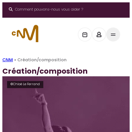
Aller
au
Comment pouvons-nous vous aider ?
contenu
CNM
»
Création/composition
Création/composition
©Chloé Le Ferrand