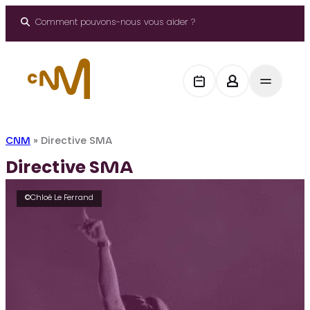
Aller
au
Comment pouvons-nous vous aider ?
contenu
CNM
»
Directive SMA
Directive SMA
©Chloé Le Ferrand