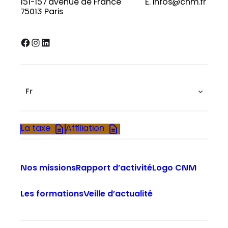
151-157 avenue de France
E. infos@cnm.fr
75013 Paris
Facebook
Instagram
LinkedIn
Fr
La taxe
Affiliation
Nos missions
Rapport d’activité
Logo CNM
Les formations
Veille d’actualité