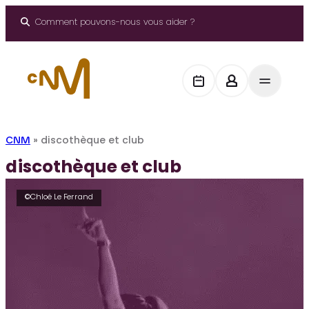
Aller
au
Comment pouvons-nous vous aider ?
contenu
CNM
»
discothèque et club
discothèque et club
©Chloé Le Ferrand