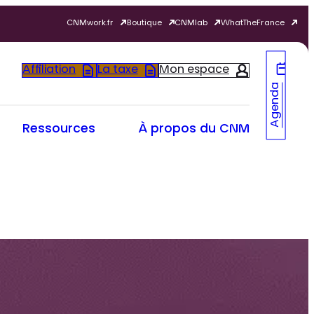
CNMwork.fr
Boutique
CNMlab
WhatTheFrance
Affiliation
La taxe
Mon espace
Agenda
Ressources
À propos du CNM