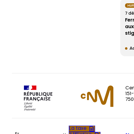
HUF
7 d
Fer
aux
sti
Ac
Cen
151
750
La taxe