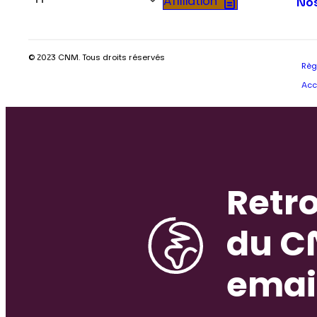
Fr
Affiliation
Nos
© 2023 CNM. Tous droits réservés
Règ
Acc
Retro
du C
emai