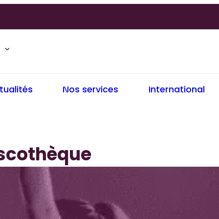
tualités
Nos services
International
scothèque