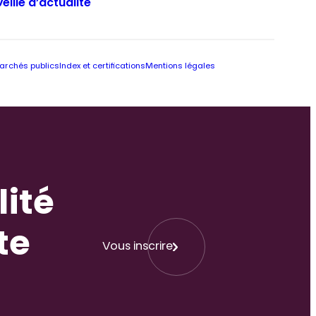
Veille d’actualité
archés publics
Index et certifications
Mentions légales
lité
te
Vous inscrire