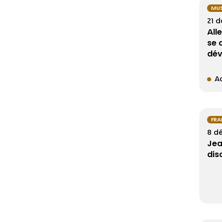
MU
21 
All
se 
dév
Ac
FRA
8 d
Jea
dis