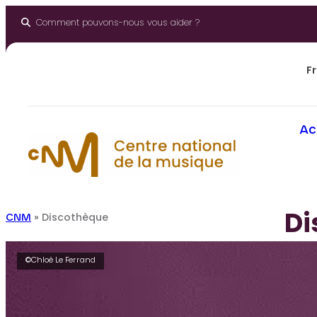
Aller
au
Comment pouvons-nous vous aider ?
contenu
Fr
Ac
Di
CNM
»
Discothèque
©Chloé Le Ferrand