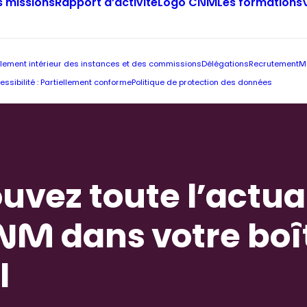
 missions
Rapport d’activité
Logo CNM
Les formations
lement intérieur des instances et des commissions
Délégations
Recrutement
M
essibilité : Partiellement conforme
Politique de protection des données
uvez toute l’actua
NM dans votre boî
l