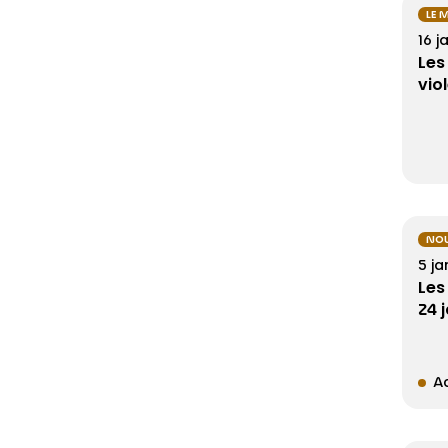
LE 
16 j
Les
vio
NOU
5 ja
Les
24 
Ac