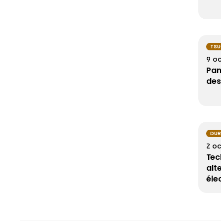
TSU
9 o
Pan
des
DUR
2 o
Tec
alt
éle