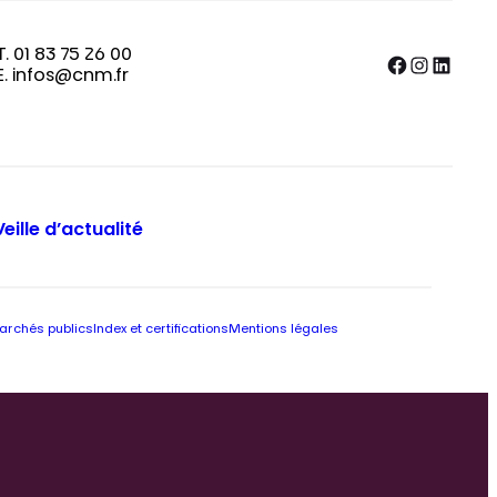
T. 01 83 75 26 00
Facebook
Instagram
LinkedIn
E. infos@cnm.fr
Veille d’actualité
archés publics
Index et certifications
Mentions légales