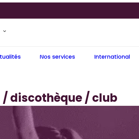
tualités
Nos services
International
 / discothèque / club