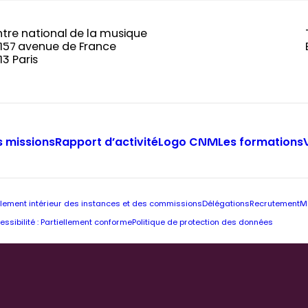
tre national de la musique
-157 avenue de France
13 Paris
 missions
Rapport d’activité
Logo CNM
Les formations
lement intérieur des instances et des commissions
Délégations
Recrutement
M
essibilité : Partiellement conforme
Politique de protection des données