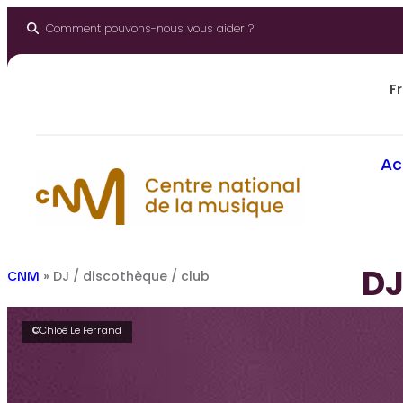
Aller
au
Comment pouvons-nous vous aider ?
contenu
Fr
Ac
DJ
CNM
»
DJ / discothèque / club
©Chloé Le Ferrand