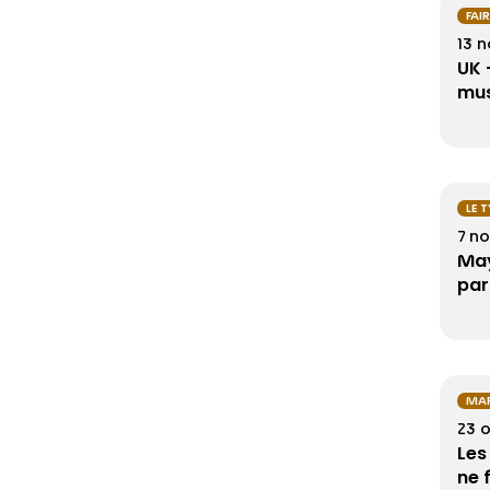
FAI
13 
UK 
mus
LE 
7 n
May
par
MAR
23 
Les
ne 