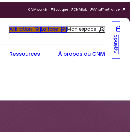
CNMwork.fr
Boutique
CNMlab
WhatTheFrance
Affiliation
La taxe
Mon espace
Agenda
Ressources
À propos du CNM