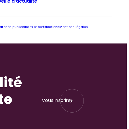
Veille d’actualité
archés publics
Index et certifications
Mentions légales
lité
te
Vous inscrire