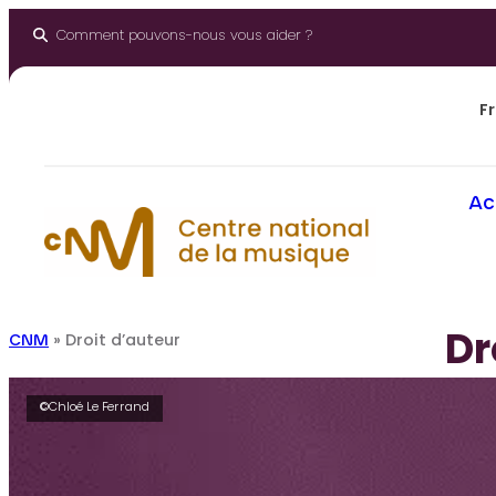
Aller
au
Comment pouvons-nous vous aider ?
contenu
Fr
Ac
Dr
CNM
»
Droit d’auteur
©Chloé Le Ferrand