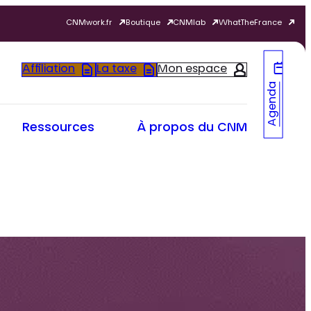
CNMwork.fr
Boutique
CNMlab
WhatTheFrance
Affiliation
La taxe
Mon espace
Agenda
Ressources
À propos du CNM