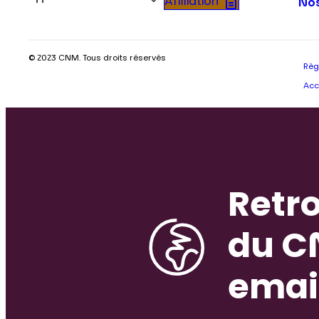
Fr
Affiliation
Nos
© 2023 CNM. Tous droits réservés
Règ
Acc
Retro
du C
emai