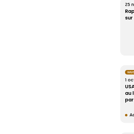
25 
Rap
sur
MUS
1 oc
USA
au 
par
Ac