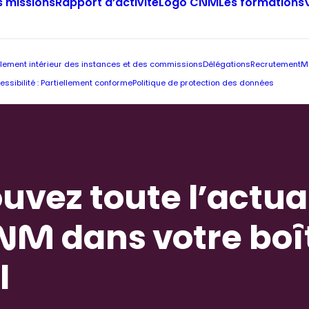
 missions
Rapport d’activité
Logo CNM
Les formations
lement intérieur des instances et des commissions
Délégations
Recrutement
M
essibilité : Partiellement conforme
Politique de protection des données
uvez toute l’actua
NM dans votre boî
l