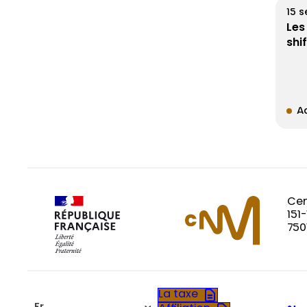
15 
Les
shi
Ac
Cen
151
750
La taxe