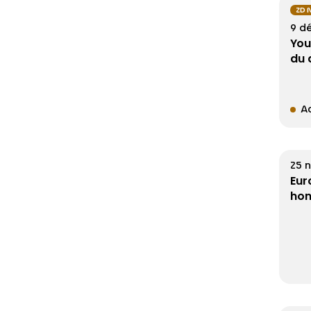
ZD 
9 d
You
du 
Ac
25 
Eur
hon