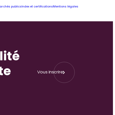
archés publics
Index et certifications
Mentions légales
lité
te
Vous inscrire