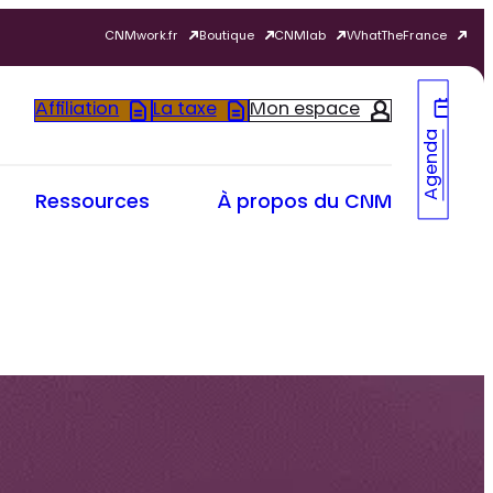
CNMwork.fr
Boutique
CNMlab
WhatTheFrance
Affiliation
La taxe
Mon espace
Agenda
Ressources
À propos du CNM