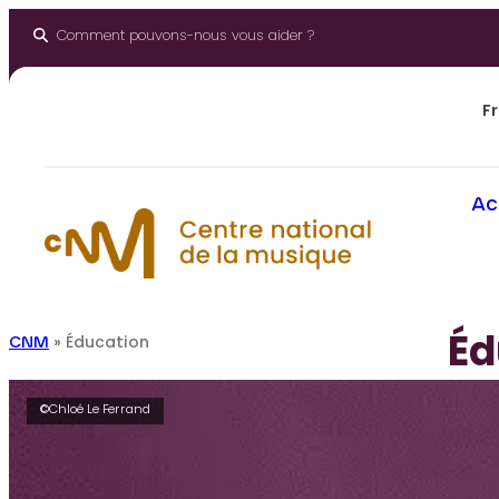
Aller
au
Comment pouvons-nous vous aider ?
contenu
Fr
Ac
Éd
CNM
»
Éducation
©Chloé Le Ferrand