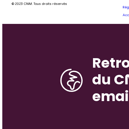
© 2023 CNM. Tous droits réservés
Règ
Acc
Retro
du C
emai