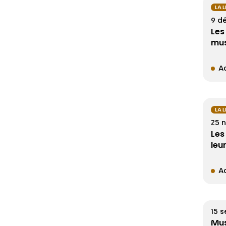
LA 
9 d
Les
mus
Ac
LA 
25 
Les
leu
Ac
15 
Mus