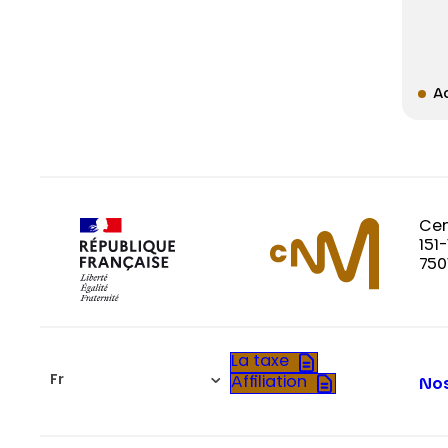
Ac
Cen
151
750
La taxe
Fr
Affiliation
Nos