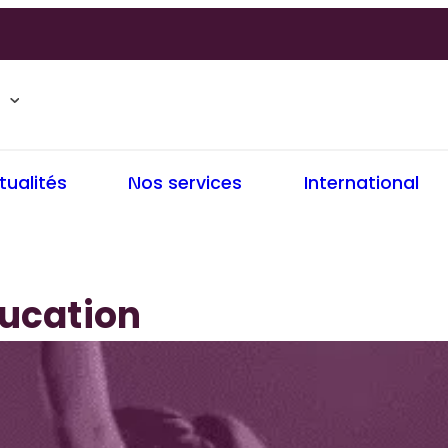
tualités
Nos services
International
ucation