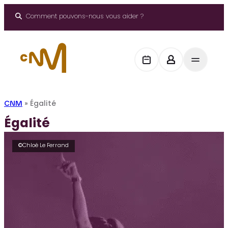
Aller
au
Comment pouvons-nous vous aider ?
contenu
CNM
»
Égalité
Égalité
©Chloé Le Ferrand