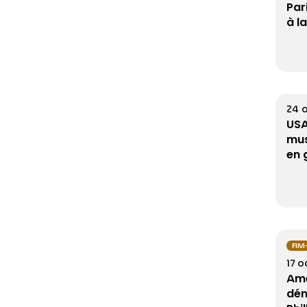
Par
à l
24 
USA
mus
en 
FIM
17 
Amé
dén