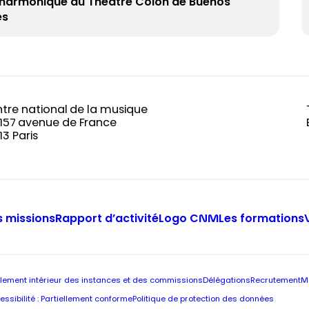
lharmonique du Théâtre Colón de Buenos
es
tre national de la musique
-157 avenue de France
13 Paris
 missions
Rapport d’activité
Logo CNM
Les formations
lement intérieur des instances et des commissions
Délégations
Recrutement
M
essibilité : Partiellement conforme
Politique de protection des données