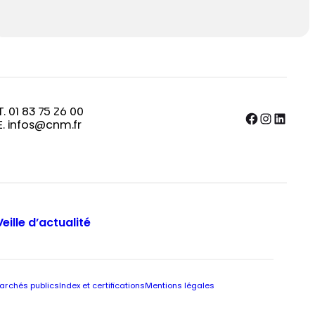
T. 01 83 75 26 00
Facebook
Instagram
LinkedIn
E. infos@cnm.fr
Veille d’actualité
archés publics
Index et certifications
Mentions légales