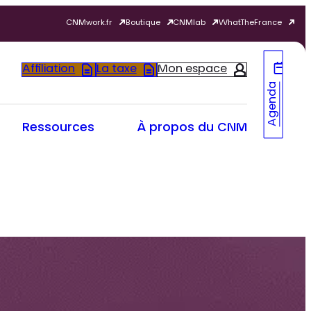
CNMwork.fr
Boutique
CNMlab
WhatTheFrance
Affiliation
La taxe
Mon espace
Agenda
Ressources
À propos du CNM