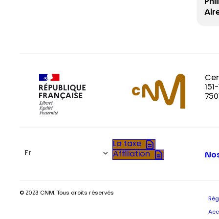
Phi
Air
Cen
151
750
La taxe
Fr
Affiliation
Nos
© 2023 CNM. Tous droits réservés
Règ
Acc