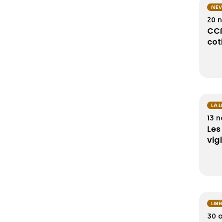
NEW
20 
CCN
cot
LA 
13 
Les
vig
LIB
30 