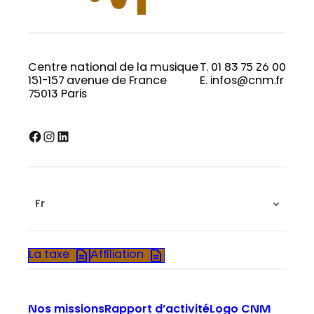
Centre national de la musique
T. 01 83 75 26 00
151-157 avenue de France
E. infos@cnm.fr
75013 Paris
Facebook
Instagram
LinkedIn
Fr
La taxe
Affiliation
Nos missions
Rapport d’activité
Logo CNM