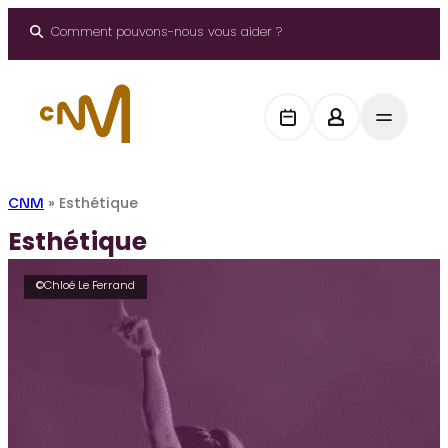
Aller
au
Comment pouvons-nous vous aider ?
contenu
CNM
»
Esthétique
Esthétique
©Chloé Le Ferrand