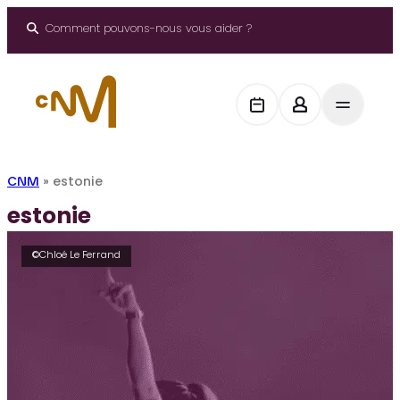
Aller
au
Comment pouvons-nous vous aider ?
contenu
CNM
»
estonie
estonie
©Chloé Le Ferrand